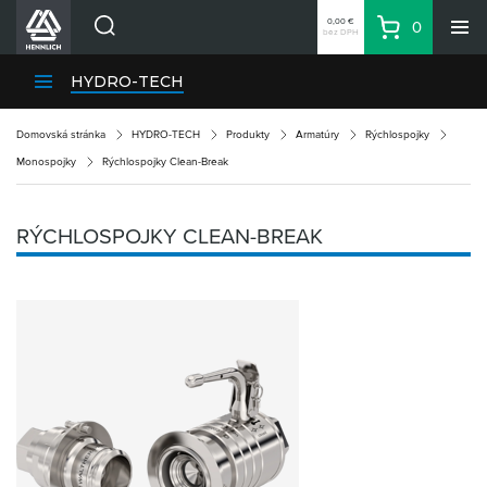
0,00 €
0
bez DPH
Košík
Vyhľadávanie
Divízie HENNLICH
HYDRO-TECH
Produkty
Domovská stránka
HYDRO-TECH
Produkty
Armatúry
Rýchlospojky
Blog
Monospojky
Rýchlospojky Clean-Break
Kariéra
O firme
RÝCHLOSPOJKY CLEAN-BREAK
Kontakty
Priemyselný park HENNLICH
Prihlásenie
Nákupný zoznam
Partner
Zone