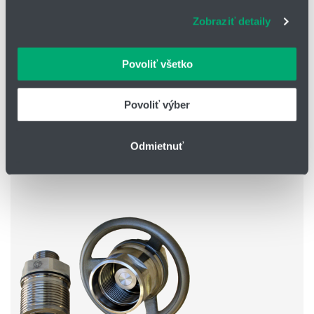
súbory cookie. Informácie o tom, ako používate naše
Zobraziť detaily
webové stránky, poskytujeme aj našim partnerom v
oblasti sociálnych médií, inzercie a analýzy. Títo partneri
môžu príslušné informácie skombinovať s ďalšími
Povoliť všetko
údajmi, ktoré ste im poskytli alebo ktoré od vás získali,
keď ste používali ich služby.
Séria CK-G09
Povoliť výber
rýchlospojky z materiálu PVDF
Odmietnuť