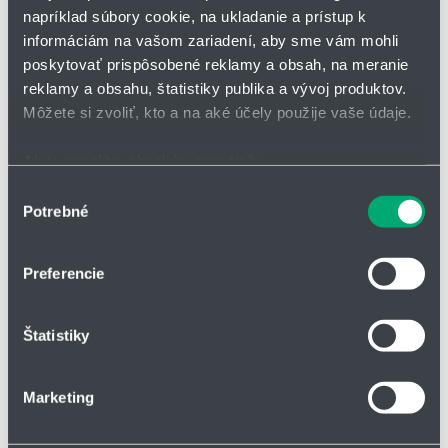
napríklad súbory cookie, na ukladanie a prístup k
informáciám na vašom zariadení, aby sme vám mohli
poskytovať prispôsobené reklamy a obsah, na meranie
reklamy a obsahu, štatistiky publika a vývoj produktov.
Môžete si zvoliť, kto a na aké účely použije vaše údaje.
Ak to povolíte, chceli by sme tiež:
Séria CN
Zhromažďovať informácie o vašej geografickej
Výber
skrutkovacia rýchlospojka na použitie v chemickom
Potrebné
polohe s presnosťou na niekoľko metrov
súhlasu
priemysle pri nakladaní s rôznymi (agresívnymi)
Identifikovať vaše zariadenie aktívnym skenovaním
kvapalinami
konkrétnych charakteristík (odtlačky prstov).
Preferencie
Viac informácií o tom, ako sa spracúvajú vaše osobné
údaje, nájdete v časti s
vašimi nastaveniami
. Súhlas
Štatistiky
môžete kedykoľvek zmeniť alebo odvolať cez Vyhlásenie
o používaní súborov cookie.
Marketing
Na prispôsobenie obsahu a reklám, poskytovanie funkcií
sociálnych médií a analýzu návštevnosti používame