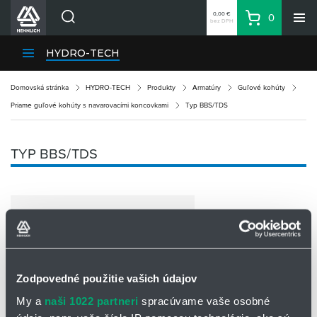
0,00 €
0
bez DPH
Košík
Vyhľadávanie
Divízie HENNLICH
HYDRO-TECH
Produkty
Domovská stránka
HYDRO-TECH
Produkty
Armatúry
Guľové kohúty
Blog
Priame guľové kohúty s navarovacími koncovkami
Typ BBS/TDS
Kariéra
O firme
TYP BBS/TDS
Kontakty
Priemyselný park HENNLICH
Prihlásenie
Nákupný zoznam
Partner
Zone
Zodpovedné použitie vašich údajov
My a
naši 1022 partneri
spracúvame vaše osobné