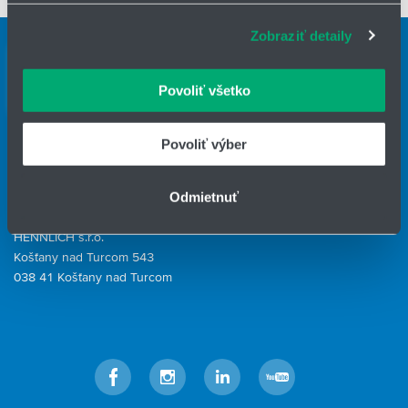
súbory cookie. Informácie o tom, ako používate naše
Zobraziť detaily
webové stránky, poskytujeme aj našim partnerom v
Kontaktné osoby
oblasti sociálnych médií, inzercie a analýzy. Títo partneri
môžu príslušné informácie skombinovať s ďalšími
Kontaktný formulár
Povoliť všetko
údajmi, ktoré ste im poskytli alebo ktoré od vás získali,
HENNLICH GROUP
keď ste používali ich služby.
Povoliť výber
IČO: 31344500
Telefón: +421 903 447 245
Odmietnuť
E-mail:
hydrotech@hennlich.sk
HENNLICH s.r.o.
Košťany nad Turcom 543
038 41 Košťany nad Turcom
Facebook
Instagram
LinkedIn
YouTube