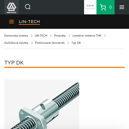
0,00 €
0
bez DPH
Košík
Vyhľadávanie
Divízie HENNLICH
LIN-TECH
Produkty
Domovská stránka
LIN-TECH
Produkty
Lineárne vedenia THK
Blog
Guľôčková skrutka
Polohovacie (brúsené)
Typ DK
Kariéra
O firme
TYP DK
Kontakty
Priemyselný park HENNLICH
Prihlásenie
Nákupný zoznam
Partner
Zone