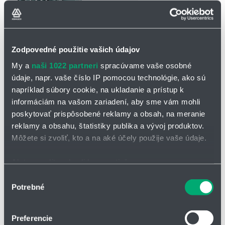
Zodpovedné použitie vašich údajov
My a
naši 1022 partneri
spracúvame vaše osobné
OPÝTAŤ SA / ODOSLAŤ DOPYT
údaje, napr. vaše číslo IP pomocou technológie, ako sú
napríklad súbory cookie, na ukladanie a prístup k
Na stiahnutie
informáciám na vašom zariadení, aby sme vám mohli
poskytovať prispôsobené reklamy a obsah, na meranie
Katalógový list - guľôčková skrutka DK
reklamy a obsahu, štatistiky publika a vývoj produktov.
Môžete si zvoliť, kto a na aké účely použije vaše údaje.
Guľôčková skrutka typ DK
Ak to povolíte, chceli by sme tiež:
Priemer matice tohto typu guľôčkovej skrutky je 70 - 80%
Zhromažďovať informácie o vašej geografickej
Výber
obvyklého priemeru matice s vratným systémom.
Potrebné
polohe s presnosťou na niekoľko metrov
súhlasu
Guľôčková skrutka je vybavená obehovým systémom, kde sú
Identifikovať vaše zariadenie aktívnym skenovaním
guľôčky vracané späť pomocou deflektoru. Hodnota DN činí
konkrétnych charakteristík (odtlačky prstov).
70.000.
Preferencie