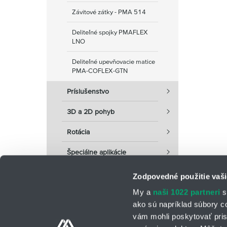
Závitové zátky - PMA 514
Deliteľné spojky PMAFLEX
LNO
Deliteľné upevňovacie matice
PMA-COFLEX-GTN
Príslušenstvo
3D a 2D pohyb
Rotácia
Špeciálne aplikácie
Zodpovedné použitie vaši
My a
naši 1022 partneri
s
ako sú napríklad súbory c
vám mohli poskytovať pris