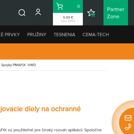
0
Partner
Košík
Nákupný
Zone
0,00 €
Vyhľadávanie
zoznam
bez DPH
KÉ PRVKY
PRUŽINY
TESNENIA
CEMA-TECH
Spojky PMAFIX -VWD
ovacie diely
na ochranné
Rýchl
konta
IX sú použiteľné pre široký rozsah aplikácií. Spoločne