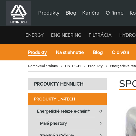
Produkty
Blog
Kariéra
O firme
Ko
ENERGY
ENGINEERING
FILTRÁCIA
HYDRO
Produkty
Na stiahnutie
Blog
O divízii
Domovská stránka
LIN-TECH
Produkty
Energetické reťa
SP
PRODUKTY HENNLICH
PRODUKTY LIN-TECH
Energetické reťaze e-chain®
Malé priestory
Stredné zaťaženie