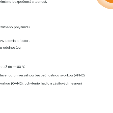
ximálnu bezpečnosť a tesnosť.
alitného polyamidu
v, kadmia a fosforu
ou odolnosťou
bo až do +160 °C
stavenou univerzálnou bezpečnostnou svorkou (AFN2)
vorkou (OVN2), uchytenie hadíc a závitových tesnení