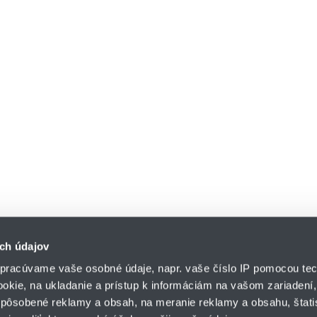
ch údajov
pracúvame vaše osobné údaje, napr. vaše číslo IP pomocou tec
ookie, na ukladanie a prístup k informáciám na vašom zariadení
pôsobené reklamy a obsah, na meranie reklamy a obsahu, štatis
HENNLICH s.r.o.