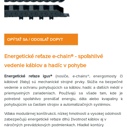
OPÝTAŤ SA / ODOSLAŤ DOPYT
Energetické reťaze e-chain® - spoľahlivé
vedenie káblov a hadíc v pohybe
Energetické reťaze igus®
(nosiče, e-chains®, energomosty či
káblové žľaby) sú mechanické strojné prvky. Slúžia na bezpečné
vedenie a ochranu pohybujúcich sa káblov, hadíc a ďalších médií v
priemyselných zariadeniach. Používajú sa všade tam, kde je
potrebné spoľahlivo prenášať energiu, dáta alebo kvapaliny k
pohybujúcim sa častiam strojov a automatizačných systémov.
Vďaka modulárnej konštrukcii, nízkej hmotnosti a vysokej odolnosti
zabezpečujú energetické reťaze dlhú životnosť káblov aj v
náročných prevádzkových podmienkach. Hladké kontúry