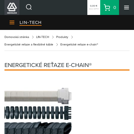
0,00 €
0
bez DPH
Košík
Vyhľadávanie
Divízie HENNLICH
LIN-TECH
Produkty
Domovská stránka
LIN-TECH
Produkty
Blog
Energetické reťaze a flexibilné káble
Energetické reťaze e-chain®
Kariéra
O firme
ENERGETICKÉ REŤAZE E-CHAIN®
Kontakty
Priemyselný park HENNLICH
Prihlásenie
Nákupný zoznam
Partner
Zone