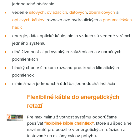
jednoduché otváranie
vedenie
silových
,
ovládacích
,
dátových
,
zbernicových
a
optických káblov
, rovnako ako hydraulických a
pneumatických
hadíc
energie, dáta, optické káble, olej a vzduch sú vedené v rámci
jedného systému
dlhá životnosť aj pri vysokých zaťaženiach a v náročných
podmienkach
hladký chod v širokom rozsahu prostredí a klimatických
podmienok
minimálna a jednoduchá údržba, jednoduchá inštlácia
Flexibilné káble do energetických
reťazí
Pre maximálnu životnosť systému odporúčame
používať
flexibilné káble chainflex®
, ktoré sú špeciálne
navrhnuté pre použitie v energetických reťaziach a
testované na milióny cyklov pohybu.