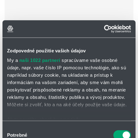
Zodpovedné použitie vašich údajov
My a
naši 1022 partneri
spracúvame vaše osobné
údaje, napr. vaše číslo IP pomocou technológie, ako sú
napríklad súbory cookie, na ukladanie a prístup k
Vysoké zaťaženie
informáciám na vašom zariadení, aby sme vám mohli
Vnútorné výšky: 21 až 350 mm
poskytovať prispôsobené reklamy a obsah, na meranie
Podkategórie
reklamy a obsahu, štatistiky publika a vývoj produktov.
Môžete si zvoliť, kto a na aké účely použije vaše údaje.
Ak to povolíte, chceli by sme tiež:
Zhromažďovať informácie o vašej geografickej
Výber
Potrebné
polohe s presnosťou na niekoľko metrov
súhlasu