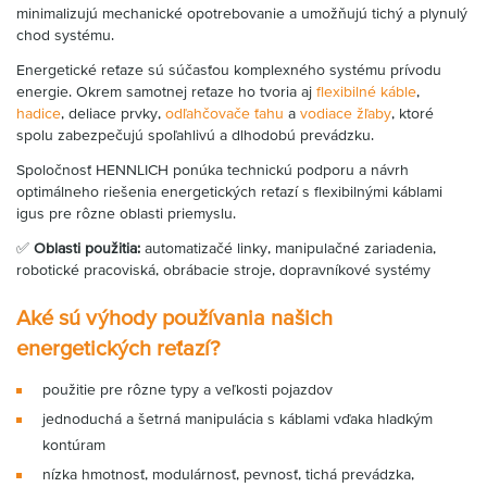
minimalizujú mechanické opotrebovanie a umožňujú tichý a plynulý
chod systému.
Energetické reťaze sú súčasťou komplexného systému prívodu
energie. Okrem samotnej reťaze ho tvoria aj
flexibilné káble
,
hadice
, deliace prvky,
odľahčovače ťahu
a
vodiace žľaby
, ktoré
spolu zabezpečujú spoľahlivú a dlhodobú prevádzku.
Spoločnosť HENNLICH ponúka technickú podporu a návrh
optimálneho riešenia energetických reťazí s flexibilnými káblami
igus pre rôzne oblasti priemyslu.
✅
Oblasti použitia:
automatizačé linky, manipulačné zariadenia,
robotické pracoviská, obrábacie stroje, dopravníkové systémy
Aké sú výhody používania našich
energetických reťazí?
použitie pre rôzne typy a veľkosti pojazdov
jednoduchá a šetrná manipulácia s káblami vďaka hladkým
kontúram
nízka hmotnosť, modulárnosť, pevnosť, tichá prevádzka,