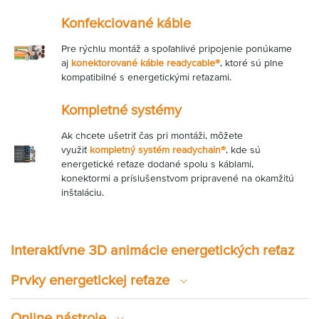
Konfekciované káble
Pre rýchlu montáž a spoľahlivé pripojenie ponúkame
aj
konektorované káble readycable®
, ktoré sú plne
kompatibilné s energetickými reťazami.
Kompletné systémy
Ak chcete ušetriť čas pri montáži, môžete
využiť
kompletný systém readychain®
, kde sú
energetické reťaze dodané spolu s káblami,
konektormi a príslušenstvom pripravené na okamžitú
inštaláciu.
Interaktívne 3D animácie energetických reťaz
Prvky energetickej reťaze
Online nástroje