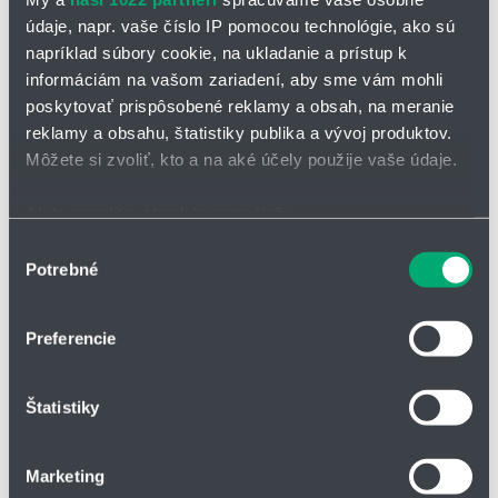
údaje, napr. vaše číslo IP pomocou technológie, ako sú
napríklad súbory cookie, na ukladanie a prístup k
informáciám na vašom zariadení, aby sme vám mohli
poskytovať prispôsobené reklamy a obsah, na meranie
reklamy a obsahu, štatistiky publika a vývoj produktov.
OPÝTAŤ SA / ODOSLAŤ DOPYT
Môžete si zvoliť, kto a na aké účely použije vaše údaje.
Ak to povolíte, chceli by sme tiež:
Kovové čerpadlo 1" D250
Zhromažďovať informácie o vašej geografickej
Výber
Nové vysoko výkonné 1” kovové AODD pumpy sú vybavené
Potrebné
polohe s presnosťou na niekoľko metrov
súhlasu
vzduchovou cievkou Looped C®, tesniacimi krúžkami Ekonol® a
Identifikovať vaše zariadenie aktívnym skenovaním
plne nezávislými pilotnými ventilmi pre vyšší výkon, spoľahlivosť a
konkrétnych charakteristík (odtlačky prstov).
predĺženú životnosť.
Preferencie
Viac informácií o tom, ako sa spracúvajú vaše osobné
Využitie nového Air Eco-Ring® v membránových čerpadlách znížilo
údaje, nájdete v časti s
vašimi nastaveniami
. Súhlas
spotrebu vzduchu takmer o 25 %.
Štatistiky
môžete kedykoľvek zmeniť alebo odvolať cez Vyhlásenie
Neobsahujú 100% oleja ani mazivá
o používaní súborov cookie.
Bezemisná a ekologická prevádzka
Marketing
Plne skrutkované telo
Na prispôsobenie obsahu a reklám, poskytovanie funkcií