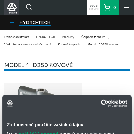
0,00 €
0
bez DPH
Košík
Vyhľadávanie
Divízie HENNLICH
HYDRO-TECH
Produkty
Domovská stránka
HYDRO-TECH
Produkty
Čerpacia technika
Blog
Vzduchovo membránové čerpadlá
Kovové čerpadlá
Model 1" D250 kovové
Kariéra
O firme
MODEL 1" D250 KOVOVÉ
Kontakty
Priemyselný park HENNLICH
Prihlásenie
Nákupný zoznam
Partner
Zone
Zodpovedné použitie vašich údajov
My a
naši 1022 partneri
spracúvame vaše osobné