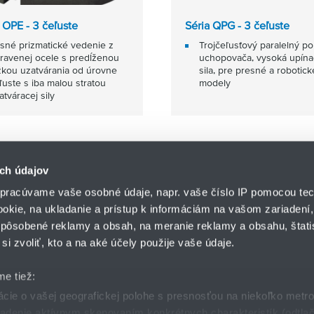
 OPE - 3 čeľuste
Séria QPG - 3 čeľuste
sné prizmatické vedenie z
Trojčeľusťový paralelný p
ravenej ocele s predĺženou
uchopovača, vysoká upína
žkou uzatvárania od úrovne
sila, pre presné a robotick
ľuste s iba malou stratou
modely
atváracej sily
ch údajov
pracúvame vaše osobné údaje, napr. vaše číslo IP pomocou tec
ookie, na ukladanie a prístup k informáciám na vašom zariadení
pôsobené reklamy a obsah, na meranie reklamy a obsahu, štatis
HENNLICH s.r.o.
si zvoliť, kto a na aké účely použije vaše údaje.
Košťany nad Turcom 5
lár
HENNLICH GROUP
038 41 Košťany nad T
me tiež:
ie o vašej geografickej polohe s presnosťou na niekoľko metr
riadenie aktívnym skenovaním konkrétnych charakteristík (odtlač