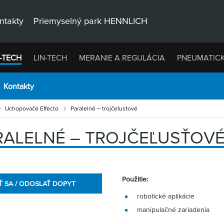
ntakty
Priemyselný park HENNLICH
-TECH
LIN-TECH
MERANIE A REGULÁCIA
PNEUMATIC
Kontakty
Uchopovače Effecto
Paralelné – trojčeľusťové
RALELNÉ – TROJČEĽUSŤOV
Použitie:
Ť SA / ODOSLAŤ DOPYT
robotické aplikácie
manipulačné zariadenia