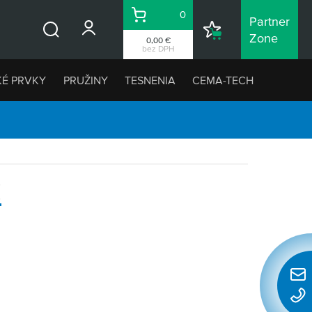
0
Partner
Košík
Nákupný
Zone
0,00 €
Vyhľadávanie
zoznam
bez DPH
KÉ PRVKY
PRUŽINY
TESNENIA
CEMA-TECH
É
Rýchl
konta