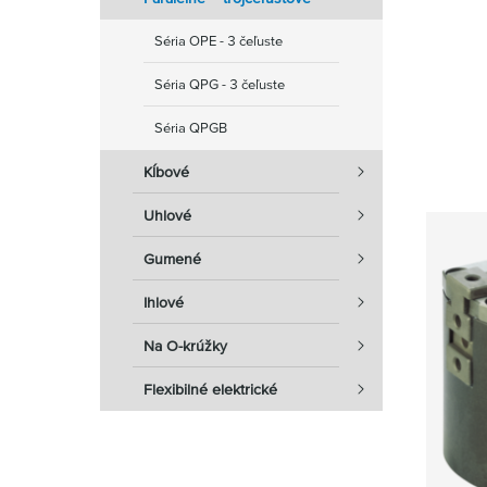
Séria OPE - 3 čeľuste
Séria QPG - 3 čeľuste
Séria QPGB
Kĺbové
Uhlové
Gumené
Ihlové
Na O-krúžky
Flexibilné elektrické