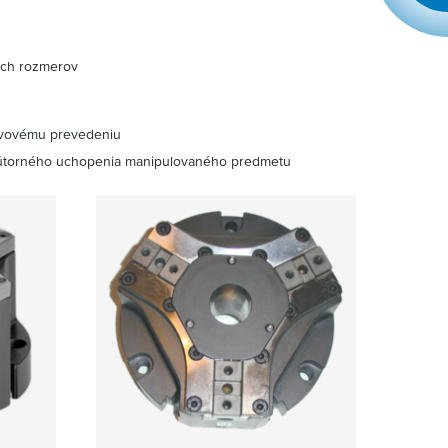
ých rozmerov
kovovému prevedeniu
nútorného uchopenia manipulovaného predmetu