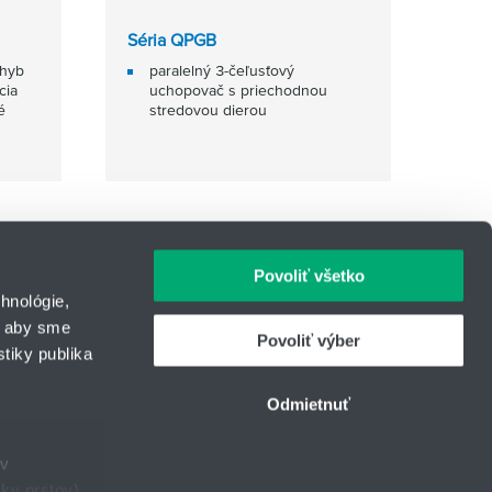
Séria QPGB
ohyb
paralelný 3-čeľusťový
cia
uchopovač s priechodnou
é
stredovou dierou
Povoliť všetko
hnológie,
, aby sme
Povoliť výber
tiky publika
IČO: 31344500
43
Telefón: +421 903 447 245
Odmietnuť
urcom
E-mail:
hydrotech@hennlich.sk
ov
ky prstov).