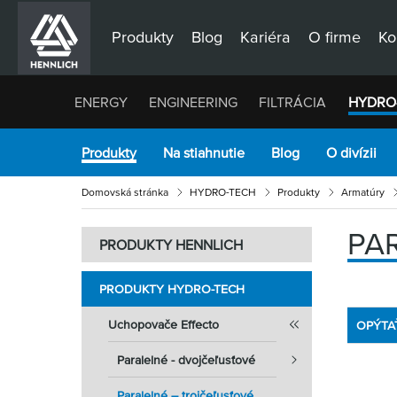
Produkty
Blog
Kariéra
O firme
Ko
ENERGY
ENGINEERING
FILTRÁCIA
HYDRO
Produkty
Na stiahnutie
Blog
O divízii
Domovská stránka
HYDRO-TECH
Produkty
Armatúry
PA
PRODUKTY HENNLICH
PRODUKTY HYDRO-TECH
Uchopovače Effecto
OPÝTA
Paralelné - dvojčeľusťové
Paralelné – trojčeľusťové