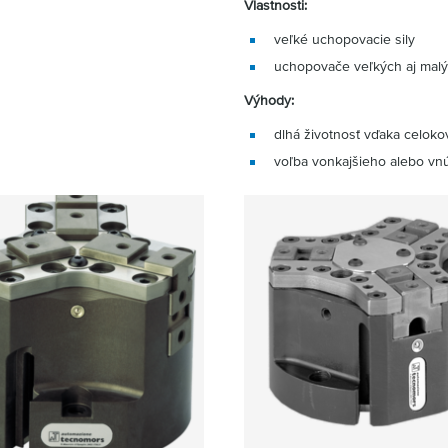
Vlastnosti:
veľké uchopovacie sily
uchopovače veľkých aj mal
Výhody:
dlhá životnosť vďaka celo
voľba vonkajšieho alebo v