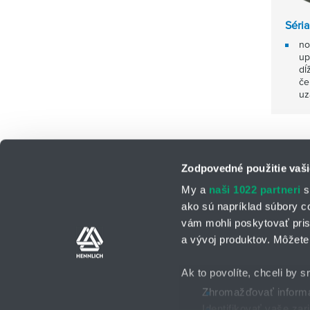
Séria
no
up
dĺ
če
uz
Zodpovedné použitie vaši
My a
naši 1022 partneri
s
ako sú napríklad súbory c
vám mohli poskytovať pris
a vývoj produktov. Môžete 
Kontaktné osoby
Kontaktný formu
Ak to povolíte, chceli by s
Zhromažďovať informác
Identifikovať vaše za