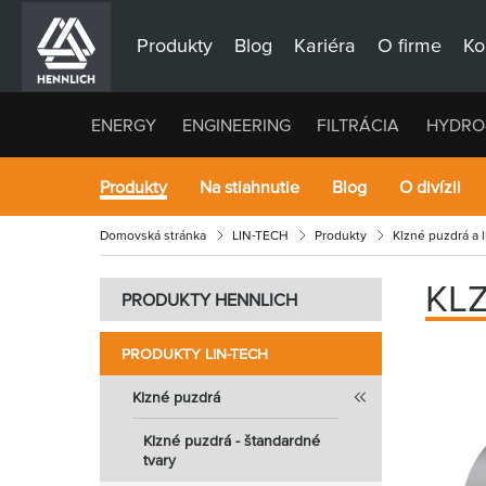
Produkty
Blog
Kariéra
O firme
Ko
ENERGY
ENGINEERING
FILTRÁCIA
HYDRO
Produkty
Na stiahnutie
Blog
O divízii
Domovská stránka
LIN-TECH
Produkty
Klzné puzdrá a 
KL
PRODUKTY HENNLICH
PRODUKTY LIN-TECH
Klzné puzdrá
Klzné puzdrá - štandardné
tvary