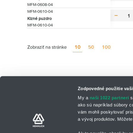
i
MFM-0608-04
n
MFM-0610-04
u
m
Klzné puzdro
s
i
MFM-0610-04
n
u
s
Zobraziť na stránke
10
50
100
Zodpovedné použitie vaši
My a
naši 1022 partneri
s
ako sú napríklad súbory c
vám mohli poskytovať pris
a vývoj produktov. Môžete 
Kontaktné osoby
Kontaktný formu