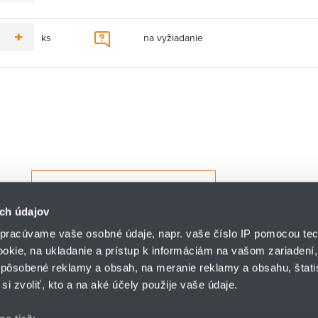
o
P
y
l
a
d
r
t
u
ť
o
i
u
s
d
ks
na vyžiadanie
p
p
d
o
P
y
l
a
d
r
t
u
ť
o
i
u
s
d
p
d
o
y
a
d
t
ť
o
u
d
p
o
y
d
t
o
u
p
Zobraziť viac 10
y
ch údajov
t
u
pracúvame vaše osobné údaje, napr. vaše číslo IP pomocou tec
ookie, na ukladanie a prístup k informáciám na vašom zariadení
pôsobené reklamy a obsah, na meranie reklamy a obsahu, štatis
HENNLICH s.r.o.
si zvoliť, kto a na aké účely použije vaše údaje.
Košťany nad Turcom 5
lár
HENNLICH GROUP
038 41 Košťany nad T