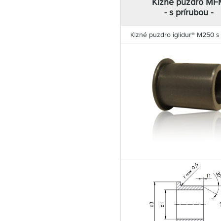
Klzné puzdro MF
- s prírubou -
Klzné puzdro iglidur® M250 s