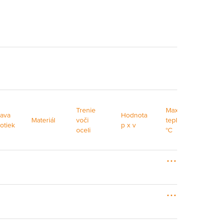
Max
Trenie
Max.
tava
Hodnota
tepl
Materiál
voči
teplota
otiek
p x v
°C
oceli
°C
krá
M
o
ž
n
M
o
o
s