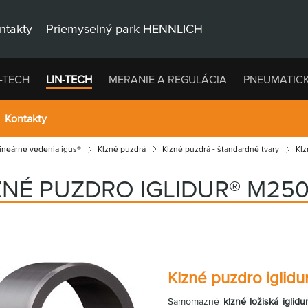
ntakty
Priemyselný park HENNLICH
-TECH
LIN-TECH
MERANIE A REGULÁCIA
PNEUMATIC
Kontakty
lineárne vedenia igus®
Klzné puzdrá
Klzné puzdrá - štandardné tvary
Klz
ZNÉ PUZDRO IGLIDUR® M25
Klzné puzdro iglid
Samomazné
klzné ložiská igli