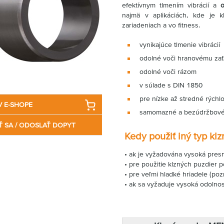
efektívnym tlmením vibrácií a
o
najmä v aplikáciách, kde je kľ
zariadeniach a vo fitness.
vynikajúce tlmenie vibrácií
odolné voči hranovému zať
odolné voči rázom
v súlade s DIN 1850
pre nízke až stredné rýchlo
V E-SHOPE
samomazné a bezúdržbov
Ť SA / ODOSLAŤ DOPYT
Kedy použiť iný typ kl
• ak je vyžadována vysoká pres
• pre použitie klzných puzdier 
• pre veľmi hladké hriadele (poz
• ak sa vyžaduje vysoká odolnos