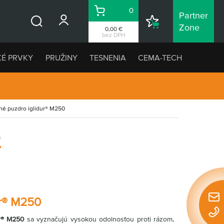
0
Partner
Košík
Nákupný
Zone
0,00 €
Vyhľadávanie
zoznam
bez DPH
KÉ PRVKY
PRUŽINY
TESNENIA
CEMA-TECH
né puzdro iglidur® M250
0
ur® M250
Rýchl
konta
dur® M250
sa vyznačujú vysokou odolnosťou proti rázom,