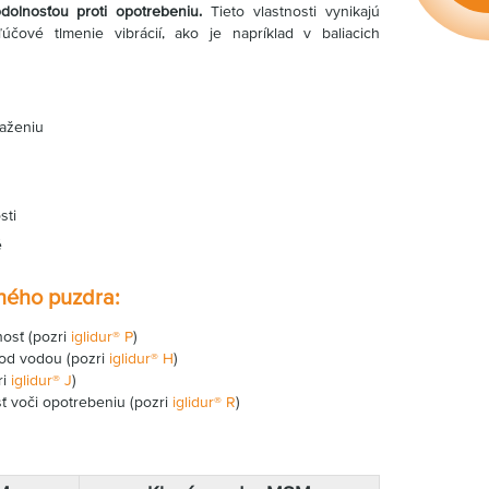
dolnosťou proti opotrebeniu.
Tieto vlastnosti vynikajú
účové tlmenie vibrácií, ako je napríklad v baliacich
aženiu
sti
é
zného puzdra:
nosť (pozri
iglidur® P
)
pod vodou (pozri
iglidur® H
)
ri
iglidur® J
)
ť voči opotrebeniu (pozri
iglidur® R
)