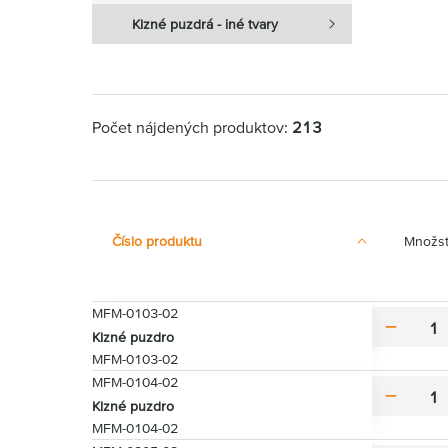
Klzné puzdrá - iné tvary
Počet nájdených produktov:
213
Číslo produktu
Množs
MFM-0103-02
m
Klzné puzdro
i
MFM-0103-02
n
MFM-0104-02
u
m
Klzné puzdro
s
i
MFM-0104-02
n