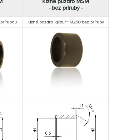
M
Klzné puzdro MSM
- bez príruby -
 prírubou
Klzné pozdro iglidur® M250 bez príruby