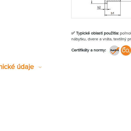
✅ Typické oblasti použitia:
poľnoh
nábytku, dvere a vráta, textilný p
Certifikáty a normy:
nické údaje