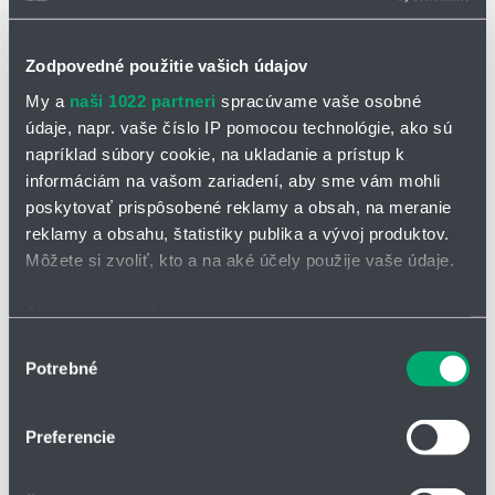
Zodpovedné použitie vašich údajov
My a
naši 1022 partneri
spracúvame vaše osobné
údaje, napr. vaše číslo IP pomocou technológie, ako sú
napríklad súbory cookie, na ukladanie a prístup k
OPÝTAŤ SA / ODOSLAŤ DOPYT
informáciám na vašom zariadení, aby sme vám mohli
Na stiahnutie
poskytovať prispôsobené reklamy a obsah, na meranie
reklamy a obsahu, štatistiky publika a vývoj produktov.
Dýzy na čistenie nádrží_5W9
Môžete si zvoliť, kto a na aké účely použije vaše údaje.
Whirly2.pdf
Ak to povolíte, chceli by sme tiež:
Zhromažďovať informácie o vašej geografickej
Výber
Rotačná čistiaca dýza 5W9 Whirly 2
Potrebné
polohe s presnosťou na niekoľko metrov
súhlasu
Identifikovať vaše zariadenie aktívnym skenovaním
obľúbený a osvedčený dizajn Whirly 2
konkrétnych charakteristík (odtlačky prstov).
vytvára účinné ploché lúče
Preferencie
Viac informácií o tom, ako sa spracúvajú vaše osobné
ponúka rôzne možnosti pripojenia a je k dispozícii vo veľmi
údaje, nájdete v časti s
vašimi nastaveniami
. Súhlas
širokom rozsahu prietokov a rôznymi uhlami rozstreku