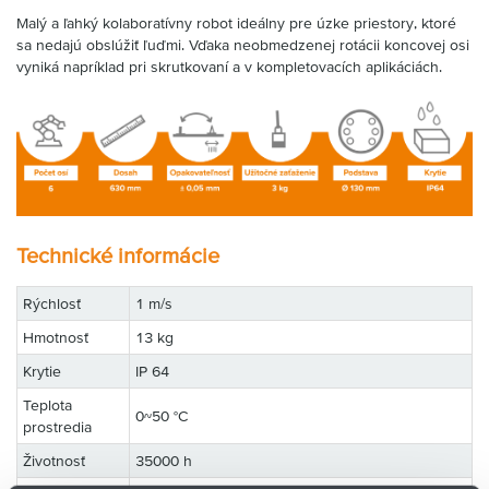
Malý a ľahký kolaboratívny robot ideálny pre úzke priestory, ktoré
sa nedajú obslúžiť ľuďmi. Vďaka neobmedzenej rotácii koncovej osi
vyniká napríklad pri skrutkovaní a v kompletovacích aplikáciách.
Technické informácie
Rýchlosť
1 m/s
Hmotnosť
13 kg
Krytie
IP 64
Teplota
0~50 °C
prostredia
Životnosť
35000 h