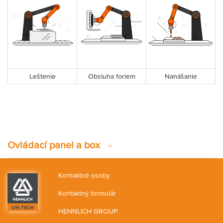
Leštenie
Obsluha foriem
Nanášanie
Ovládací panel a box
Kontaktné osoby
Kontaktný formulár
HENNLICH GROUP