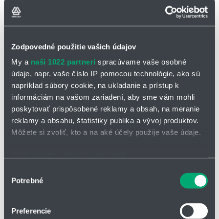
Možnosti
Podlaha, stena, strop
upevnenia
Zdroj
100-240V AC, 50-60Hz
napájania
Zodpovedné použitie vašich údajov
Materiál
Hliník a oceľ
My a
naši 1022 partneri
spracúvame vaše osobné
ramena
údaje, napr. vaše číslo IP pomocou technológie, ako sú
EOAT typ
M8, 8-pin
napríklad súbory cookie, na ukladanie a prístup k
pripojenia
informáciám na vašom zariadení, aby sme vám mohli
EOAT
ISO9409-1-50-4-M6
poskytovať prispôsobené reklamy a obsah, na meranie
pripojenie
reklamy a obsahu, štatistiky publika a vývoj produktov.
Digitálne
Môžete si zvoliť, kto a na aké účely použije vaše údaje.
2
vstupy
Digitální
Ak to povolíte, chceli by sme tiež:
2
výstupy
Zhromažďovať informácie o vašej geografickej
Výber
Analogové
Potrebné
polohe s presnosťou na niekoľko metrov
2
súhlasu
vstupy
Identifikovať vaše zariadenie aktívnym skenovaním
EN ISO 13849-1 Cat.3, PL d / EN ISO 10218-1,
konkrétnych charakteristík (odtlačky prstov).
Certifikace
Preferencie
CE MD, KCs
Viac informácií o tom, ako sa spracúvajú vaše osobné