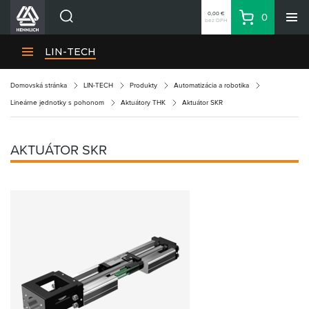
0,00 €
0
bez DPH
Košík
Vyhľadávanie
Divízie HENNLICH
LIN-TECH
Produkty
Domovská stránka
LIN-TECH
Produkty
Automatizácia a robotika
Blog
Lineárne jednotky s pohonom
Aktuátory THK
Aktuátor SKR
Kariéra
O firme
AKTUÁTOR SKR
Kontakty
Priemyselný park HENNLICH
Prihlásenie
Nákupný zoznam
Partner
Zone