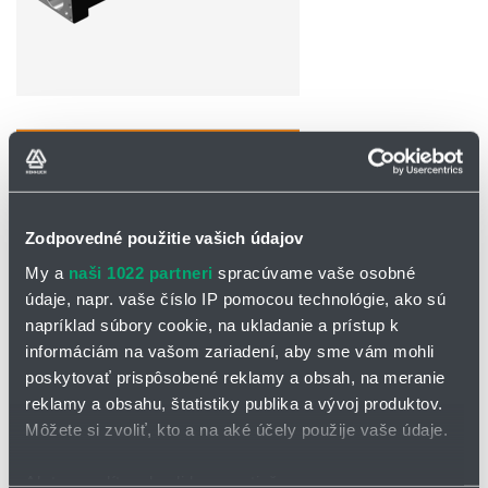
OPÝTAŤ SA / ODOSLAŤ DOPYT
Lineárna jednotka SKR
Zodpovedné použitie vašich údajov
Použitie guľôčkovej reťaze umožnilo vysokorýchlostné nasadenie,
ako aj dlhodobú bezúdržbovú prevádzku.
My a
naši 1022 partneri
spracúvame vaše osobné
údaje, napr. vaše číslo IP pomocou technológie, ako sú
Kombinácia
lineárneho vedenia
a
guľôčkovej skrutky
zabudovanej
do U-profilu ako vonkajšej koľajnice poskytuje mimoriadne
napríklad súbory cookie, na ukladanie a prístup k
kompaktný dizajn. K tomu prispieva aj integrácia matice guľôčkovej
informáciám na vašom zariadení, aby sme vám mohli
skrutky do vozíka.
poskytovať prispôsobené reklamy a obsah, na meranie
Technológia guľôčkovej klietky vyvinutá spoločnosťou THK
reklamy a obsahu, štatistiky publika a vývoj produktov.
zabraňuje vzájomnému treniu valivých elementov v obehu a
Môžete si zvoliť, kto a na aké účely použije vaše údaje.
zaručuje tak neustále optimálne mazanie guľôčok.
Vďaka tomu je možné zabezpečiť dlhé intervaly mazania s výrazne
Ak to povolíte, chceli by sme tiež: