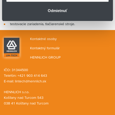
meracie prístroje,
osi XYZ rôznych robotov,
Odmietnuť
podávače, montáž polovodičov,
testovacie zariadenia, tlačiarenské stroje.
Kontaktné osoby
Kontaktný formulár
HENNLICH GROUP
IČO: 31344500
Telefón: +421 903 414 643
E-mail:
lintech@hennlich.sk
HENNLICH s.r.o.
Košťany nad Turcom 543
038 41 Košťany nad Turcom