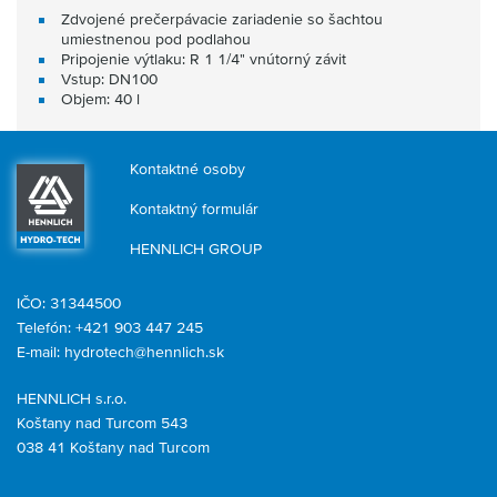
Zdvojené prečerpávacie zariadenie so šachtou
umiestnenou pod podlahou
Pripojenie výtlaku: R 1 1/4" vnútorný závit
Vstup: DN100
Objem: 40 l
Kontaktné osoby
Kontaktný formulár
HENNLICH GROUP
IČO: 31344500
Telefón: +421 903 447 245
E-mail:
hydrotech@hennlich.sk
HENNLICH s.r.o.
Košťany nad Turcom 543
038 41 Košťany nad Turcom