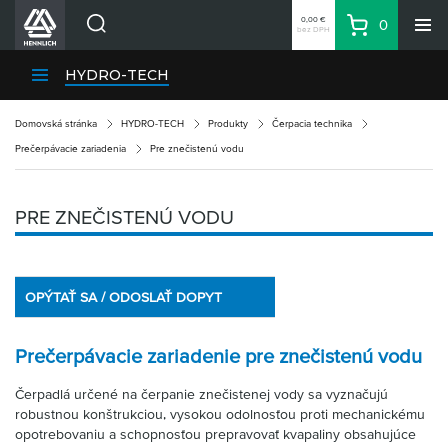
0,00 €
0
bez DPH
Košík
Vyhľadávanie
Divízie HENNLICH
HYDRO-TECH
Produkty
Domovská stránka
HYDRO-TECH
Produkty
Čerpacia technika
Blog
Prečerpávacie zariadenia
Pre znečistenú vodu
Kariéra
O firme
PRE ZNEČISTENÚ VODU
Kontakty
Priemyselný park HENNLICH
OPÝTAŤ SA / ODOSLAŤ DOPYT
Prihlásenie
Nákupný zoznam
Prečerpávacie zariadenie pre znečistenú vodu
Partner
Zone
Čerpadlá určené na čerpanie znečistenej vody sa vyznačujú
robustnou konštrukciou, vysokou odolnosťou proti mechanickému
opotrebovaniu a schopnosťou prepravovať kvapaliny obsahujúce