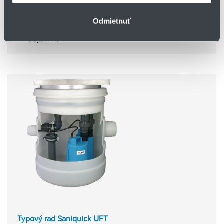
Šachta umiestená pod podlahou
Odmietnuť
Pripojenie výtlaku: R 1 1/4" vnútorný závit
Vstup: DN100
Objem: 40 l
Typový rad Saniquick UFT