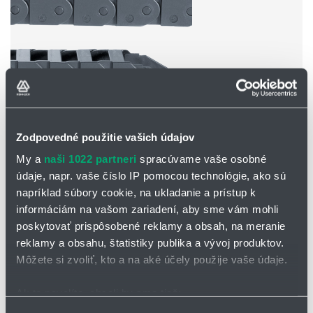
Zodpovedné použitie vašich údajov
Séria 11.031
My a
naši 1022 partneri
spracúvame vaše osobné
Vnútorná výška hi:
23 mm
údaje, napr. vaše číslo IP pomocou technológie, ako sú
Vnútorná šírka Bi:
31 mm
napríklad súbory cookie, na ukladanie a prístup k
Rozstup článkov:
30,5 mm
Max. ø vnútornej náplne:
21 mm
informáciám na vašom zariadení, aby sme vám mohli
poskytovať prispôsobené reklamy a obsah, na meranie
reklamy a obsahu, štatistiky publika a vývoj produktov.
Môžete si zvoliť, kto a na aké účely použije vaše údaje.
Ak to povolíte, chceli by sme tiež:
Zhromažďovať informácie o vašej geografickej