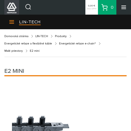
0,00 €
0
bez DPH
Košík
Vyhľadávanie
Divízie HENNLICH
LIN-TECH
Produkty
Domovská stránka
LIN-TECH
Produkty
Blog
Energetické reťaze a flexibilné káble
Energetické reťaze e-chain®
Kariéra
Malé priestory
E2 mini
O firme
Kontakty
E2 MINI
Priemyselný park HENNLICH
Prihlásenie
Nákupný zoznam
Partner
Zone