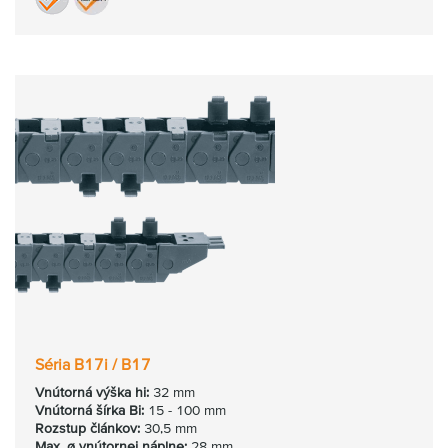
Séria B17i / B17
Vnútorná výška hi:
32 mm
Vnútorná šírka Bi:
15 - 100 mm
Rozstup článkov:
30,5 mm
Max. ø vnútornej náplne:
28 mm