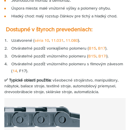
Jednoduchá montáž a demontáž.
Úspora miesta: malé vnútorné výšky a polomery ohybu.
Hladký chod: malý rozstup článkov pre tichý a hladký chod.
Dostupné v štyroch prevedeniach:
Uzatvorené (
séria 10
,
11.031
,
11.080
).
Otvárateľné pozdĺž vonkajšieho polomeru (
B15
,
B17
).
Otvárateľné pozdĺž vnútorného polomeru (
B15i
,
B17i
).
Otvárateľné pozdĺž vnútorného polomeru s filmovým závesom
(
14
, F17).
✅ Typické oblasti použitia:
všeobecné strojárstvo, manipulátory,
nábytok, baliace stroje, textilné stroje, automobilový priemysel,
drevoobrábacie stroje, sklárske stroje, automatizácia.