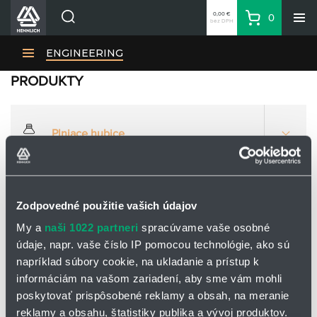
0,00 €
0
bez DPH
Košík
Vyhľadávanie
Divízie HENNLICH
ENGINEERING
Produkty
PRODUKTY
PRODUKTY
Blog
Kariéra
Plniace hubice
O firme
Otvorte
Kontakty
viac
možnost
Priemyselný park HENNLICH
Bezprašné násypky
Zodpovedné použitie vašich údajov
Prihlásenie
My a
naši 1022 partneri
spracúvame vaše osobné
Nákupný zoznam
údaje, napr. vaše číslo IP pomocou technológie, ako sú
Prekládka big-bagov
napríklad súbory cookie, na ukladanie a prístup k
Partner
Zone
informáciám na vašom zariadení, aby sme vám mohli
poskytovať prispôsobené reklamy a obsah, na meranie
reklamy a obsahu, štatistiky publika a vývoj produktov.