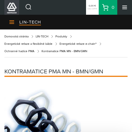
0,00 €
0
bez DPH
Košík
Vyhľadávanie
Divízie HENNLICH
LIN-TECH
Produkty
Domovská stránka
LIN-TECH
Produkty
Blog
Energetické reťaze a flexibilné káble
Energetické reťaze e-chain®
Kariéra
Ochranné hadice PMA
Kontramatice PMA MN - BMN/GMN
O firme
Kontakty
KONTRAMATICE PMA MN - BMN/GMN
Priemyselný park HENNLICH
Prihlásenie
Nákupný zoznam
Partner
Zone