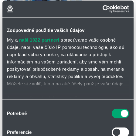
Zodpovedné použitie vašich údajov
My a
naši 1022 partneri
spracúvame vaše osobné
údaje, napr. vaše číslo IP pomocou technológie, ako sú
OPÝTAŤ SA / ODOSLAŤ DOPYT
napríklad súbory cookie, na ukladanie a prístup k
informáciám na vašom zariadení, aby sme vám mohli
PMA MN - BMN/GMN šesťhranné upevňovacie
poskytovať prispôsobené reklamy a obsah, na meranie
reklamy a obsahu, štatistiky publika a vývoj produktov.
matice, metrické na ochranné hadice
Môžete si zvoliť, kto a na aké účely použije vaše údaje.
Matice použiteľné v rozličných aplikáciách. Vysoká torzná odolnosť
zaisťuje bezpečné pripojenie systému.
Ak to povolíte, chceli by sme tiež:
Vlastnosti:
Zhromažďovať informácie o vašej geografickej
Výber
Potrebné
polohe s presnosťou na niekoľko metrov
súhlasu
vyrobené z polyamidu spevneného sklenenými vláknami
Identifikovať vaše zariadenie aktívnym skenovaním
konkrétnych charakteristík (odtlačky prstov).
Preferencie