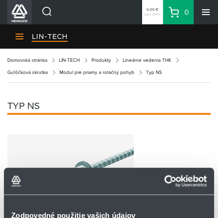
0,00 €
0
bez DPH
Košík
Vyhľadávanie
Divízie HENNLICH
LIN-TECH
Produkty
Domovská stránka
LIN-TECH
Produkty
Lineárne vedenia THK
Blog
Guľôčková skrutka
Modul pre priamy a rotačný pohyb
Typ NS
Kariéra
O firme
TYP NS
Kontakty
Priemyselný park HENNLICH
Prihlásenie
Nákupný zoznam
Partner
Zone
Zodpovedné použitie vašich údajov