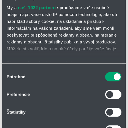
My a
naši 1022 partneri
spracúvame vaše osobné
údaje, napr. vaše číslo IP pomocou technológie, ako sú
napríklad súbory cookie, na ukladanie a prístup k
informáciám na vašom zariadení, aby sme vám mohli
poskytovať prispôsobené reklamy a obsah, na meranie
OPÝTAŤ SA / ODOSLAŤ DOPYT
reklamy a obsahu, štatistiky publika a vývoj produktov.
Môžete si zvoliť, kto a na aké účely použije vaše údaje.
Modul pre priamy a rotačný pohyb typ NS
Ak to povolíte, chceli by sme tiež:
Kompaktný typ
NS-A
pre lineárny pohyb,
typ NS
pre ťažké
Zhromažďovať informácie o vašej geografickej
Výber
zaťaženia.
Potrebné
polohe s presnosťou na niekoľko metrov
súhlasu
Modul je dodávaný v niekoľkých triedach presnosti. Kombináciu
Identifikovať vaše zariadenie aktívnym skenovaním
pohybu (vertikálny x zdvih) možno voliť z niekoľkých možností.
konkrétnych charakteristík (odtlačky prstov).
Preferencie
Remenice možno montovať dvoma spôsobmi.
Viac informácií o tom, ako sa spracúvajú vaše osobné
údaje, nájdete v časti s
vašimi nastaveniami
. Súhlas
Mazanie a montáž odporúčame vykonávať podľa našich podkladov.
Štatistiky
môžete kedykoľvek zmeniť alebo odvolať cez Vyhlásenie
K modulu môžeme ponúknuť aj príslušenstvo.
o používaní súborov cookie.