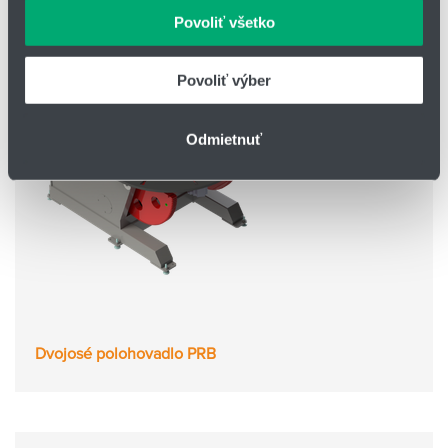
môžu príslušné informácie skombinovať s ďalšími
Povoliť všetko
údajmi, ktoré ste im poskytli alebo ktoré od vás získali,
keď ste používali ich služby.
Povoliť výber
Odmietnuť
Dvojosé polohovadlo PRB