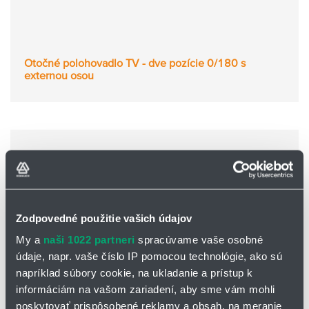
Otočné polohovadlo TV - dve pozície 0/180 s
externou osou
Zodpovedné použitie vašich údajov
My a
naši 1022 partneri
spracúvame vaše osobné
údaje, napr. vaše číslo IP pomocou technológie, ako sú
napríklad súbory cookie, na ukladanie a prístup k
informáciám na vašom zariadení, aby sme vám mohli
poskytovať prispôsobené reklamy a obsah, na meranie