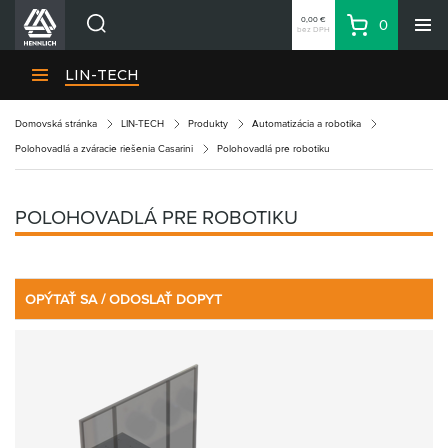
0,00 €
0
bez DPH
Košík
Vyhľadávanie
Divízie HENNLICH
LIN-TECH
Produkty
Domovská stránka
LIN-TECH
Produkty
Automatizácia a robotika
Blog
Polohovadlá a zváracie riešenia Casarini
Polohovadlá pre robotiku
Kariéra
O firme
POLOHOVADLÁ PRE ROBOTIKU
Kontakty
Priemyselný park HENNLICH
Prihlásenie
OPÝTAŤ SA / ODOSLAŤ DOPYT
Nákupný zoznam
Partner
Zone