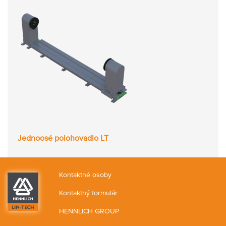
Jednoosé polohovadlo LT
Kontaktné osoby
Kontaktný formulár
HENNLICH GROUP