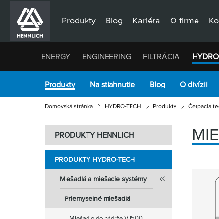
Produkty
Blog
Kariéra
O firme
Ko
ENERGY
ENGINEERING
FILTRÁCIA
HYDRO
Produkty
Na stiahnutie
Blog
O divízii
Domovská stránka
HYDRO-TECH
Produkty
Čerpacia te
MI
PRODUKTY HENNLICH
PRODUKTY HYDRO-TECH
Miešadlá a miešacie systémy
Priemyselné miešadlá
Miešadlo do nádrže VJ500