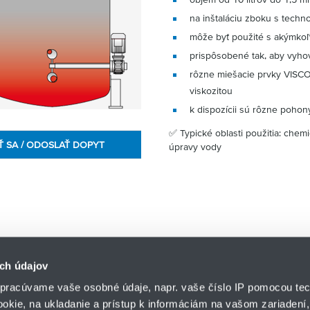
na inštaláciu zboku s techn
môže byť použité s akýmkoľ
prispôsobené tak, aby vyho
rôzne miešacie prvky VISCO
viskozitou
k dispozícii sú rôzne pohon
✅ Typické oblasti použitia: chem
Ť SA / ODOSLAŤ DOPYT
úpravy vody
ch údajov
pracúvame vaše osobné údaje, napr. vaše číslo IP pomocou tec
ookie, na ukladanie a prístup k informáciám na vašom zariadení