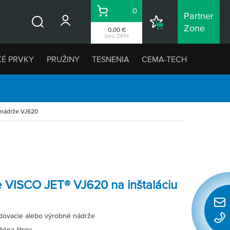
0
Partner
Košík
Nákupný
Zone
0,00 €
Vyhľadávanie
zoznam
bez DPH
KÉ PRVKY
PRUŽINY
TESNENIA
CEMA-TECH
 nádrže VJ620
 VISCO JET® VJ620 na inštaláciu
Rýchl
adovacie alebo výrobné nádrže
konta
ióna litrov