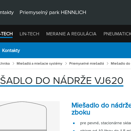
ntakty
Priemyselný park HENNLICH
-TECH
LIN-TECH
MERANIE A REGULÁCIA
PNEUMATIC
Kontakty
chnika
Miešadlá a miešacie systémy
Priemyselné miešadlá
Miešadlo do
EŠADLO DO NÁDRŽE VJ620
Miešadlo do nádrže
zboku
pre pevné, stacionárne skl
objem od 10 litrov do 1,5 mil