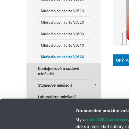
Miešadlo do nádrže VJ510
Miešadlo do nádrže VJ520
Miešadlo do nádrže VJ600
Miešadlo do nádrže VJ610
Miešadlo do nádrže VJ620
OPÝTA
Kontajnerové a sudové
miešadlá
Stojanové miešadlá
Laboratórne miešadlá
Zodpovedné použitie vaši
My a
naši 1022 partneri
s
ako sú napríklad súbory c