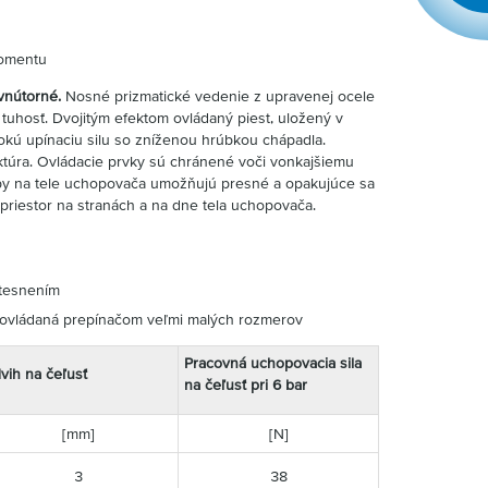
momentu
vnútorné.
Nosné prizmatické vedenie z upravenej ocele
tuhosť. Dvojitým efektom ovládaný piest, uložený v
kú upínaciu silu so zníženou hrúbkou chápadla.
túra. Ovládacie prvky sú chránené voči vonkajšiemu
apy na tele uchopovača umožňujú presné a opakujúce sa
priestor na stranách a na dne tela uchopovača.
 tesnením
 ovládaná prepínačom veľmi malých rozmerov
Pracovná uchopovacia sila
vih na čeľusť
na čeľusť pri 6 bar
[mm]
[N]
3
38