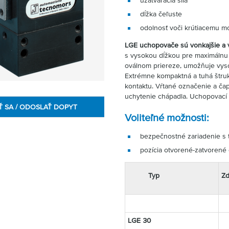
uzatváracia sila
dĺžka čeľuste
odolnosť voči krútiacemu 
LGE uchopovače sú vonkajšie a 
s vysokou dĺžkou pre maximálnu 
oválnom priereze, umožňuje vyso
Extrémne kompaktná a tuhá štruk
kontaktu. Vŕtané označenie a č
uchytenie chápadla. Uchopovací 
Ť SA / ODOSLAŤ DOPYT
Voliteľné možnosti:
bezpečnostné zariadenie s
pozícia otvorené-zatvorené
Typ
Zd
LGE 30