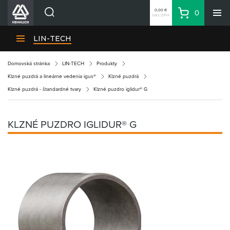
0,00 €
0
bez DPH
Košík
Vyhľadávanie
Divízie HENNLICH
LIN-TECH
Produkty
Domovská stránka
LIN-TECH
Produkty
Blog
Klzné puzdrá a lineárne vedenia igus®
Klzné puzdrá
Kariéra
Klzné puzdrá - štandardné tvary
Klzné puzdro iglidur® G
O firme
Kontakty
KLZNÉ PUZDRO IGLIDUR® G
Priemyselný park HENNLICH
Prihlásenie
Nákupný zoznam
Partner
Zone