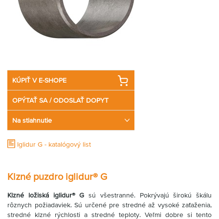
KÚPIŤ V E-SHOPE
OPÝTAŤ SA / ODOSLAŤ DOPYT
Na stiahnutie
Iglidur G - katalógový list
Klzné puzdro iglidur® G
Klzné ložiská iglidur® G
sú všestranné. Pokrývajú širokú škálu
rôznych požiadaviek. Sú určené pre stredné až vysoké zaťaženia,
stredné klzné rýchlosti a stredné teploty. Veľmi dobre si tento