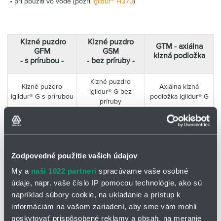
• pri použití vo vode (pozri
iglidur® H370
)
Klzné puzdro
Klzné puzdro
GTM - axiálna
GFM
GSM
klzná podložka
- s prírubou -
- bez príruby -
Klzné puzdro
Klzné puzdro
Axiálna klzná
iglidur® G bez
iglidur® G s prírubou
podložka iglidur® G
príruby
Zodpovedné použitie vašich údajov
My a
naši 1022 partneri
spracúvame vaše osobné
údaje, napr. vaše číslo IP pomocou technológie, ako sú
napríklad súbory cookie, na ukladanie a prístup k
informáciám na vašom zariadení, aby sme vám mohli
poskytovať prispôsobené reklamy a obsah, na meranie