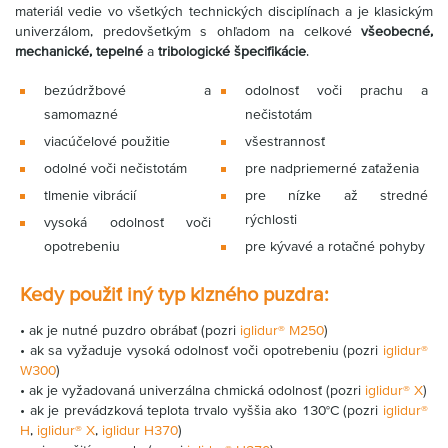
materiál vedie vo všetkých technických disciplínach a je klasickým
univerzálom, predovšetkým s ohľadom na celkové
všeobecné,
mechanické, tepelné
a
tribologické špecifikácie
.
bezúdržbové a
odolnosť voči prachu a
samomazné
nečistotám
viacúčelové použitie
všestrannosť
odolné voči nečistotám
pre nadpriemerné zaťaženia
tlmenie vibrácií
pre nízke až stredné
rýchlosti
vysoká odolnosť voči
opotrebeniu
pre kývavé a rotačné pohyby
Kedy použiť iný typ klzného puzdra:
• ak je nutné puzdro obrábať (pozri
iglidur® M250
)
• ak sa vyžaduje vysoká odolnosť voči opotrebeniu (pozri
iglidur®
W300
)
• ak je vyžadovaná univerzálna chmická odolnosť (pozri
iglidur® X
)
• ak je prevádzková teplota trvalo vyššia ako 130°C (pozri
iglidur®
H
,
iglidur® X
,
iglidur H370
)