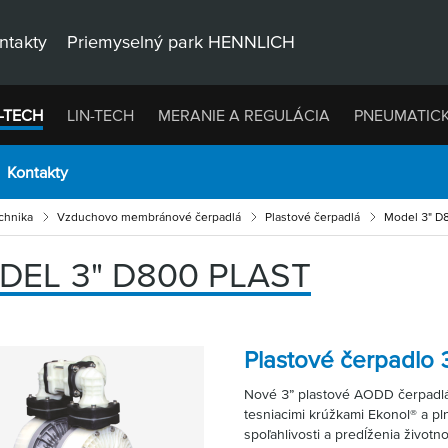
ntakty
Priemyselný park HENNLICH
-TECH
LIN-TECH
MERANIE A REGULÁCIA
PNEUMATIC
Kontakty
chnika
Vzduchovo membránové čerpadlá
Plastové čerpadlá
Model 3" D
DEL 3" D800 PLAST
Plastové čerpadlo 
Nové 3” plastové AODD čerpadl
tesniacimi krúžkami Ekonol® a pl
spoľahlivosti a predĺženia životno