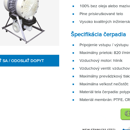
100% bez oleja alebo maziv
Plne priskrutkované telo
Vysoko kvalitných inžiniers
Špecifikácia čerpadla
Pripojenie vstupu / výstupu 
Maximálny prietok: 820 l/mi
Vzduchový motor: hliník
Ť SA / ODOSLAŤ DOPYT
Vzduchový ventil: vzduchov
Maximálny prevádzkový tlak:
Maximálna veľkosť nečistôt
Materiál tela čerpadla: pol
Materiál membrán: PTFE, C