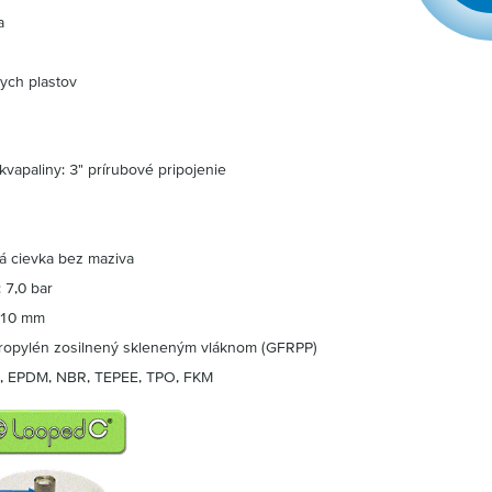
a
kych plastov
kvapaliny: 3" prírubové pripojenie
n
á cievka bez maziva
 7,0 bar
: 10 mm
ypropylén zosilnený skleneným vláknom (GFRPP)
R, EPDM, NBR, TEPEE, TPO, FKM