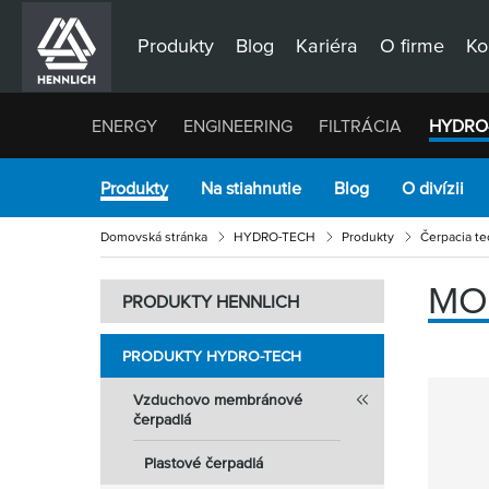
Produkty
Blog
Kariéra
O firme
Ko
ENERGY
ENGINEERING
FILTRÁCIA
HYDRO
Produkty
Na stiahnutie
Blog
O divízii
Domovská stránka
HYDRO-TECH
Produkty
Čerpacia te
MO
PRODUKTY HENNLICH
PRODUKTY HYDRO-TECH
Vzduchovo membránové
čerpadlá
Plastové čerpadlá