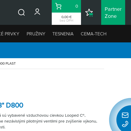
0
Partner
Košík
Nákupný
Zone
0,00 €
Vyhľadávanie
zoznam
bez DPH
KÉ PRVKY
PRUŽINY
TESNENIA
CEMA-TECH
800 PLAST
3" D800
á sú vybavené vzduchovou cievkou Looped C®,
Rýchl
ne nezávislými pilotnými ventilmi pre zvýšenie výkonu,
konta
sti.