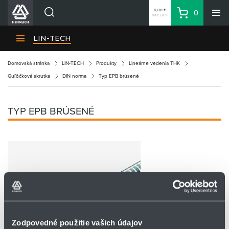
0,00 €
0
bez DPH
Košík
Vyhľadávanie
Divízie HENNLICH
LIN-TECH
Produkty
Domovská stránka
LIN-TECH
Produkty
Lineárne vedenia THK
Blog
Guľôčková skrutka
DIN norma
Typ EPB brúsené
Kariéra
O firme
TYP EPB BRÚSENÉ
Kontakty
Priemyselný park HENNLICH
Prihlásenie
Nákupný zoznam
Partner
Zone
Zodpovedné použitie vašich údajov