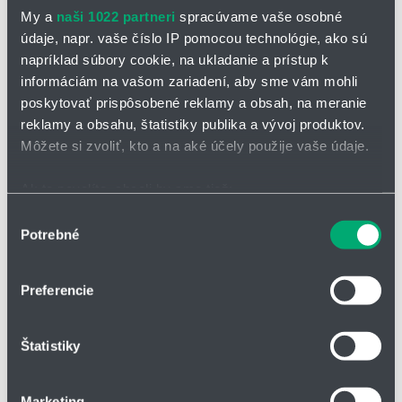
My a
naši 1022 partneri
spracúvame vaše osobné
údaje, napr. vaše číslo IP pomocou technológie, ako sú
napríklad súbory cookie, na ukladanie a prístup k
informáciám na vašom zariadení, aby sme vám mohli
poskytovať prispôsobené reklamy a obsah, na meranie
reklamy a obsahu, štatistiky publika a vývoj produktov.
OPÝTAŤ SA / ODOSLAŤ DOPYT
Môžete si zvoliť, kto a na aké účely použije vaše údaje.
Na stiahnutie
Ak to povolíte, chceli by sme tiež:
Katalógový list skrutiek EBB_EPB
Zhromažďovať informácie o vašej geografickej
Výber
Potrebné
polohe s presnosťou na niekoľko metrov
súhlasu
Identifikovať vaše zariadenie aktívnym skenovaním
Brúsené guľôčkové skrutky s rozmermi podľa
konkrétnych charakteristík (odtlačky prstov).
Preferencie
normy ISO 3408
Viac informácií o tom, ako sa spracúvajú vaše osobné
údaje, nájdete v časti s
vašimi nastaveniami
. Súhlas
Normalizované rozmery matice podľa ISO 3408
Štatistiky
môžete kedykoľvek zmeniť alebo odvolať cez Vyhlásenie
Skrutky sú k dispozícii v priemeroch 16-63 mm
o používaní súborov cookie.
Hodnota DN 130 000
Marketing