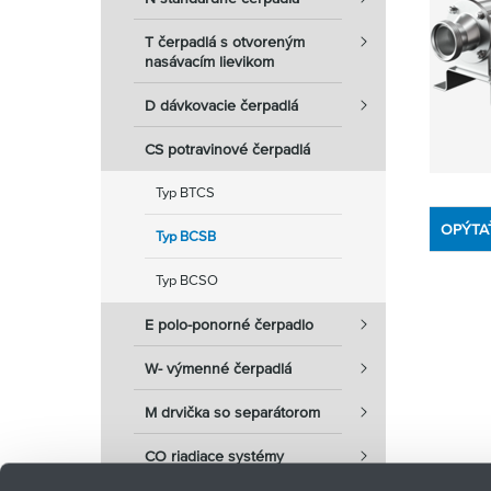
T čerpadlá s otvoreným
nasávacím lievikom
D dávkovacie čerpadlá
CS potravinové čerpadlá
Typ BTCS
OPÝTA
Typ BCSB
Typ BCSO
E polo-ponorné čerpadlo
W- výmenné čerpadlá
M drvička so separátorom
CO riadiace systémy