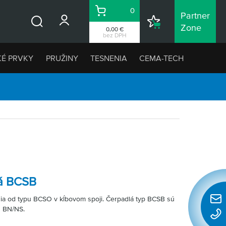
0
Partner
Košík
Nákupný
Zone
0,00 €
Vyhľadávanie
zoznam
bez DPH
KÉ PRVKY
PRUŽINY
TESNENIA
CEMA-TECH
á BCSB
ia od typu BCSO v kĺbovom spoji. Čerpadlá typ BCSB sú
Rýchl
 BN/NS.
konta