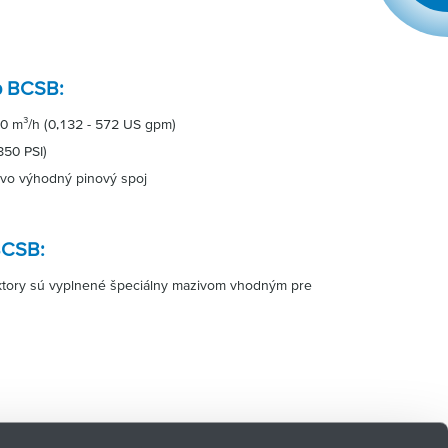
yp BCSB:
30 m³/h (0,132 - 572 US gpm)
350 PSI)
ovo výhodný pinový spoj
BCSB:
ektory sú vyplnené špeciálny mazivom vhodným pre