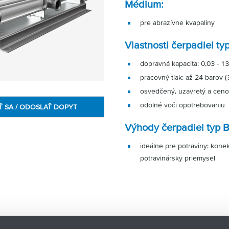
Médium:
pre abrazívne kvapaliny
Vlastnosti čerpadiel t
dopravná kapacita: 0,03 - 1
pracovný tlak: až 24 barov (
osvedčený, uzavretý a cen
odolné voči opotrebovaniu
Ť SA / ODOSLAŤ DOPYT
Výhody čerpadiel typ 
ideálne pre potraviny: kon
potravinársky priemysel