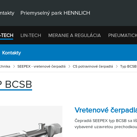
ntakty
Priemyselný park HENNLICH
-TECH
LIN-TECH
MERANIE A REGULÁCIA
PNEUMATIC
Kontakty
chnika
SEEPEX - vretenové čerpadlá
CS potravinové čerpadlá
Typ BCSB
P BCSB
Vretenové čerpadl
Čepradlá SEEPEX typ BCSB sa líš
vybavené uzavretou prechodkou