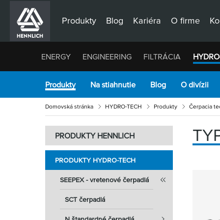
Produkty
Blog
Kariéra
O firme
Ko
ENERGY
ENGINEERING
FILTRÁCIA
HYDRO
Produkty
Na stiahnutie
Blog
O divízii
Domovská stránka
HYDRO-TECH
Produkty
Čerpacia te
TY
PRODUKTY HENNLICH
PRODUKTY HYDRO-TECH
SEEPEX - vretenové čerpadlá
SCT čerpadlá
N štandardné čerpadlá