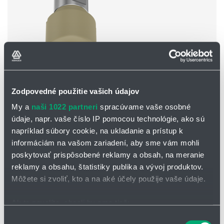
Zodpovedné použitie vašich údajov
Séria 594/595 HygienicWhirly
My a
naši 1022 partneri
spracúvame vaše osobné
Max. priemer nádrže:
2,7 m
údaje, napr. vaše číslo IP pomocou technológie, ako sú
Materiál:
ušľachtilá oceľ 316L, PEEK ASD (Atex verzia)
napríklad súbory cookie, na ukladanie a prístup k
Max. teplota:
100 °C, krátkodobo 140 °C
Odporúčaný prevádzkový tlak:
3 bary
informáciám na vašom zariadení, aby sme vám mohli
Inštalácia:
prevádzka je možná vo všetkých pozíciách
poskytovať prispôsobené reklamy a obsah, na meranie
Filtrácia:
filter s s veľkosťou ôk 0,3 mm/50 mesh
reklamy a obsahu, štatistiky publika a vývoj produktov.
Ložiská:
klzné ložisko PEEK
Môžete si zvoliť, kto a na aké účely použije vaše údaje.
Ak to povolíte, chceli by sme tiež:
Zhromažďovať informácie o vašej geografickej
Výber