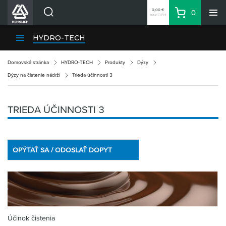
0,00 €
0
bez DPH
Košík
Vyhľadávanie
Divízie HENNLICH
HYDRO-TECH
Produkty
Domovská stránka
HYDRO-TECH
Produkty
Dýzy
Blog
Dýzy na čistenie nádrží
Trieda účinnosti 3
Kariéra
O firme
TRIEDA ÚČINNOSTI 3
Kontakty
Priemyselný park HENNLICH
OPÝTAŤ SA / ODOSLAŤ DOPYT
Prihlásenie
Nákupný zoznam
Partner
Zone
Účinok čistenia