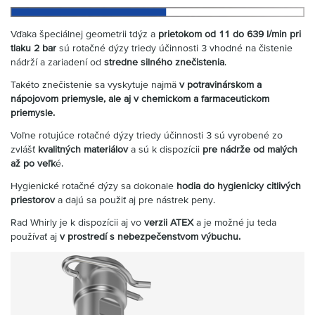
Vďaka špeciálnej geometrii tdýz a
prietokom od 11 do 639 l/min pri
tlaku 2 bar
sú rotačné dýzy triedy účinnosti 3 vhodné na čistenie
nádrží a zariadení od
stredne silného znečistenia
.
Takéto znečistenie sa vyskytuje najmä
v potravinárskom a
nápojovom priemysle, ale aj v chemickom a farmaceutickom
priemysle.
Voľne rotujúce rotačné dýzy triedy účinnosti 3 sú vyrobené zo
zvlášť
kvalitných materiálov
a sú k dispozícii
pre nádrže od malých
až po veľk
é.
Hygienické rotačné dýzy sa dokonale
hodia do hygienicky citlivých
priestorov
a dajú sa použiť aj pre nástrek peny.
Rad Whirly je k dispozícii aj vo
verzii ATEX
a je možné ju teda
používať aj
v prostredí s nebezpečenstvom výbuchu.