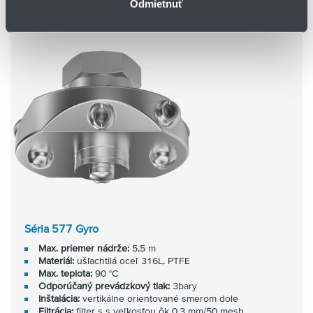
Odmietnuť
Séria 577 Gyro
Max. priemer nádrže:
5,5 m
Materiál:
ušľachtilá oceľ 316L, PTFE
Max. teplota:
90 °C
Odporúčaný prevádzkový tlak:
3bary
Inštalácia:
vertikálne orientované smerom dole
Filtrácia:
filter s s veľkosťou ôk 0,3 mm/50 mesh