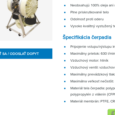
Neobsahujú 100% oleja ani 
Plne priskrutkované telo
Odolnosť proti oderu
Vysoko kvalitný vystužený t
Špecifikácia čerpadla
Pripojenie vstupu/výstupu kv
Maximálny prietok: 630 l/mi
Ť SA / ODOSLAŤ DOPYT
Vzduchový motor: hliník
Vzduchový ventil: vzduchov
Maximálny prevádzkový tlak:
Maximálna veľkosť nečistôt
Materiál tela čerpadla: pol
polypropylén z vláknin (CFP
Materiál membrán: PTFE, C