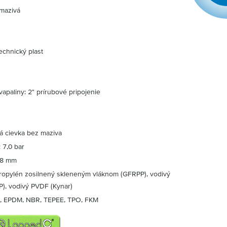
mazivá
echnický plast
apaliny: 2" prírubové pripojenie
n
á cievka bez maziva
 7,0 bar
: 8 mm
ypropylén zosilnený skleneným vláknom (GFRPP), vodivý
P), vodivý PVDF (Kynar)
R, EPDM, NBR, TEPEE, TPO, FKM