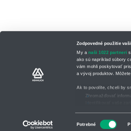
Zodpovedné použitie vaši
My a
naši 1022 partneri
s
ako sú napríklad súbory c
vám mohli poskytovať pris
a vývoj produktov. Môžete 
Kontaktné osoby
Kontaktný formu
Ak to povolíte, chceli by s
Zhromažďovať informác
Identifikovať vaše za
Všeobecné obchodné po
2025 © HENNLICH - Všetky práva vyhradené
Viac informácií o tom, ako
Súhlas môžete kedykoľvek
Výber
Potrebné
P
súhlasu