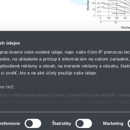
ch údajov
pracúvame vaše osobné údaje, napr. vaše číslo IP pomocou tec
ookie, na ukladanie a prístup k informáciám na vašom zariadení
pôsobené reklamy a obsah, na meranie reklamy a obsahu, štatis
HENNLICH s.r.o.
si zvoliť, kto a na aké účely použije vaše údaje.
Košťany nad Turcom 5
lár
HENNLICH GROUP
038 41 Košťany nad T
me tiež:
ie o vašej geografickej polohe s presnosťou na niekoľko metr
riadenie aktívnym skenovaním konkrétnych charakteristík (odtlač
dmienky
GDPR
Nastavenia cookies
 sa spracúvajú vaše osobné údaje, nájdete v časti s
vašimi nas
 zmeniť alebo odvolať cez Vyhlásenie o používaní súborov cook
referencie
Štatistiky
Marketing