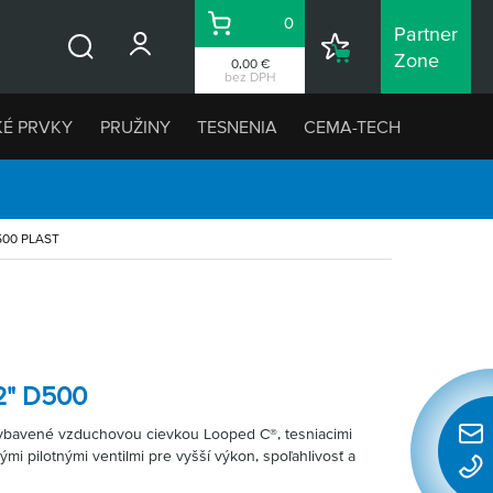
0
Partner
Košík
Nákupný
Zone
0,00 €
Vyhľadávanie
zoznam
bez DPH
KÉ PRVKY
PRUŽINY
TESNENIA
CEMA-TECH
500 PLAST
2" D500
ybavené vzduchovou cievkou Looped C®, tesniacimi
Rýchl
mi pilotnými ventilmi pre vyšší výkon, spoľahlivosť a
konta