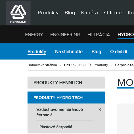
Produkty
Blog
Kariéra
O firme
Ko
ENERGY
ENGINEERING
FILTRÁCIA
HYDRO
Produkty
Na stiahnutie
Blog
O divízii
Domovská stránka
HYDRO-TECH
Produkty
Čerpacia te
MO
PRODUKTY HENNLICH
PRODUKTY HYDRO-TECH
Vzduchovo membránové
čerpadlá
Plastové čerpadlá