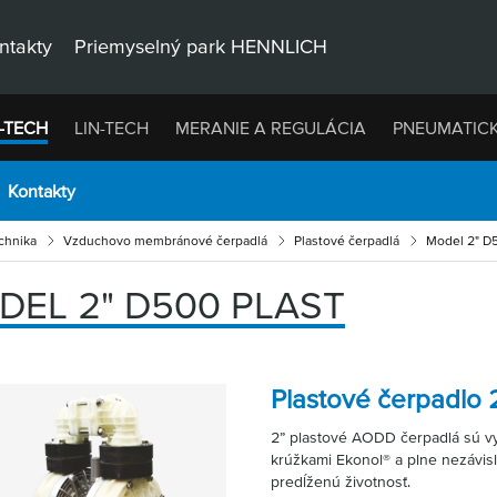
ntakty
Priemyselný park HENNLICH
-TECH
LIN-TECH
MERANIE A REGULÁCIA
PNEUMATIC
Kontakty
chnika
Vzduchovo membránové čerpadlá
Plastové čerpadlá
Model 2" D
DEL 2" D500 PLAST
Plastové čerpadlo 
2” plastové AODD čerpadlá sú v
krúžkami Ekonol® a plne nezávislý
predĺženú životnosť.