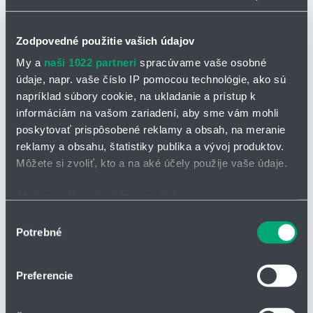
Zodpovedné použitie vašich údajov
My a
naši 1022 partneri
spracúvame vaše osobné
údaje, napr. vaše číslo IP pomocou technológie, ako sú
napríklad súbory cookie, na ukladanie a prístup k
informáciám na vašom zariadení, aby sme vám mohli
poskytovať prispôsobené reklamy a obsah, na meranie
OPÝTAŤ SA / ODOSLAŤ DOPYT
reklamy a obsahu, štatistiky publika a vývoj produktov.
Môžete si zvoliť, kto a na aké účely použije vaše údaje.
PMA-COFLEX-GTN
Ak to povolíte, chceli by sme tiež:
tyto dělitelné matice jsou určené pro použití spolu se spojkami
Zhromažďovať informácie o vašej geografickej
Výber
TN pro opravy nebo tam, kde se ochranné hadice montují až
Potrebné
polohe s presnosťou na niekoľko metrov
súhlasu
po instalaci kabeláže
Identifikovať vaše zariadenie aktívnym skenovaním
tyto produkty nachází zvýšenou měrou uplatnění v
konkrétnych charakteristík (odtlačky prstov).
automobilovém průmyslu a ve stavebnictví
Preferencie
Viac informácií o tom, ako sa spracúvajú vaše osobné
Vlastnosti:
údaje, nájdete v časti s
vašimi nastaveniami
. Súhlas