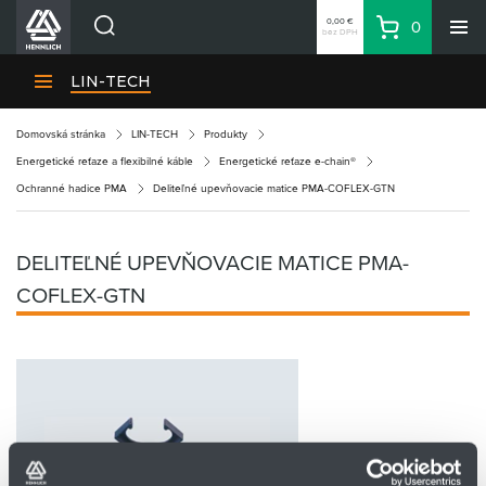
0,00 €
0
bez DPH
Košík
Vyhľadávanie
Divízie HENNLICH
LIN-TECH
Produkty
Domovská stránka
LIN-TECH
Produkty
Blog
Energetické reťaze a flexibilné káble
Energetické reťaze e-chain®
Kariéra
Ochranné hadice PMA
Deliteľné upevňovacie matice PMA-COFLEX-GTN
O firme
Kontakty
DELITEĽNÉ UPEVŇOVACIE MATICE PMA-
Priemyselný park HENNLICH
COFLEX-GTN
Prihlásenie
Nákupný zoznam
Partner
Zone