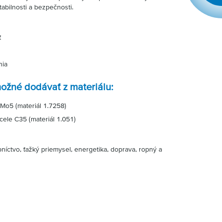
abilnosti a bezpečnosti.
ť
nia
možné dodávať z materiálu:
Mo5 (materiál 1.7258)
ele C35 (materiál 1.051)
bníctvo, ťažký priemysel, energetika, doprava, ropný a