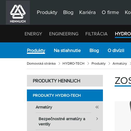
Produkty
Blog
Kariéra
O firme
Ko
ENERGY
ENGINEERING
FILTRÁCIA
HYDRO
Produkty
Na stiahnutie
Blog
O divízii
Domovská stránka
HYDRO-TECH
Produkty
Armatúry
ZO
PRODUKTY HENNLICH
PRODUKTY HYDRO-TECH
Armatúry
Bezpečnostné armatúry a
ventily