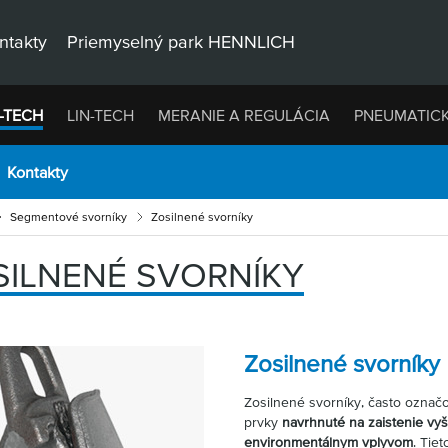
ntakty
Priemyselný park HENNLICH
-TECH
LIN-TECH
MERANIE A REGULÁCIA
PNEUMATIC
Kontakty
Segmentové svorníky
Zosilnené svorníky
SILNENÉ SVORNÍKY
Zosilnené svorníky
Zosilnené svorníky, často označ
prvky
navrhnuté na zaistenie vyš
environmentálnym vplyvom
. Tie