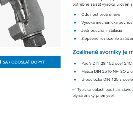
potrebné zaistiť vysokú úroveň st
Odolnosť proti únave
Vysoká mechanická pevnos
Jednoduchá inštalácia
Zlepšené rozloženie zaťaže
Zosilnené svorníky je 
Ť SA / ODOSLAŤ DOPYT
Podľa DIN 28 152 oceľ 24Cr
Matica DIN 2510 NF-ISO z oc
U-podložka DIN 125 z ocele
✅ Typické oblasti použitia: stave
plynárenský priemysel