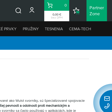
0
Partner
Košík
Nákupný
Zone
0,00 €
Vyhľadávanie
zoznam
bez DPH
KÉ PRVKY
PRUŽINY
TESNENIA
CEMA-TECH
ované ako Wulst svorníky, sú špecializované spojovacie
Rýchl
šej pevnosti a odolnosti proti mechanickým a
konta
to svorníky sa často používajú v aplikáciách, kde je