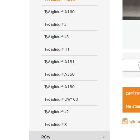
Tyč iglidur® A160
Tyč iglidur® J
Tyč iglidur® J3
Tyč iglidur® H1
Tyč iglidur® A181
Tyč iglidur® A350
Tyč iglidur® A180
OPÝTA
Tyč iglidur® UW160
Na stia
Tyč iglidur® J2
iglid
Tyč iglidur® X
Rúry