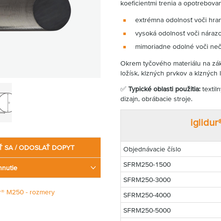
koeficientmi trenia a opotrebovan
extrémna odolnosť voči hr
vysoká odolnosť voči náraz
mimoriadne odolné voči neč
Okrem tyčového materiálu na zá
ložísk, klzných prvkov a klzných 
✅
Typické oblasti použitia:
texti
dizajn, obrábacie stroje.
iglidu
Ť SA / ODOSLAŤ DOPYT
Objednávacie číslo
SFRM250-1500
hnutie
SFRM250-3000
ur® M250 - rozmery
SFRM250-4000
SFRM250-5000