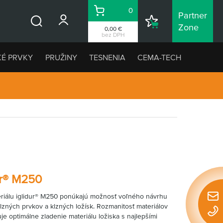
0
Partner
Košík
Nákupný
Zone
0,00 €
Vyhľadávanie
zoznam
bez DPH
KÉ PRVKY
PRUŽINY
TESNENIA
CEMA-TECH
ur® M250
riálu iglidur® M250 ponúkajú možnosť voľného návrhu
Rýchl
zných prvkov a klzných ložísk. Rozmanitosť materiálov
konta
je optimálne zladenie materiálu ložiska s najlepšími