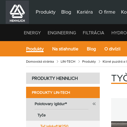
Produkty
Blog
Kariéra
O firme
Ko
ENERGY
ENGINEERING
FILTRÁCIA
HYDRO
Produkty
Na stiahnutie
Blog
O divízii
Domovská stránka
LIN-TECH
Produkty
Klzné puzdrá a 
TY
PRODUKTY HENNLICH
PRODUKTY LIN-TECH
Polotovary iglidur®
Tyče
Tyč iglidur® M250