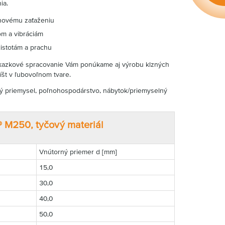
ia.
anovému zaťaženiu
om a vibráciám
istotám a prachu
kazkové spracovanie Vám ponúkame aj výrobu klzných
líšt v ľubovoľnom tvare.
lný priemysel, poľnohospodárstvo, nábytok/priemyselný
r® M250, tyčový materiál
Vnútorný priemer d [mm]
15,0
30,0
40,0
50,0