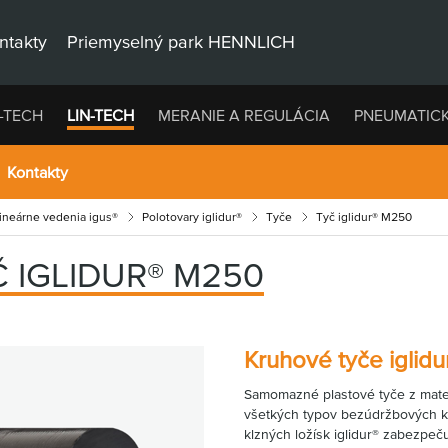
ntakty
Priemyselný park HENNLICH
-TECH
LIN-TECH
MERANIE A REGULÁCIA
PNEUMATIC
Kontakty
lineárne vedenia igus®
Polotovary iglidur®
Tyče
Tyč iglidur® M250
Č IGLIDUR® M250
Kruhové tyče iglid
Samomazné plastové tyče z mate
všetkých typov bezúdržbových kl
klzných ložísk iglidur® zabezpeču