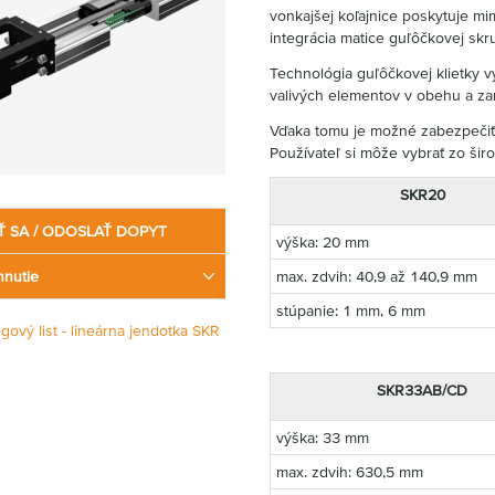
vonkajšej koľajnice poskytuje mi
integrácia matice guľôčkovej skr
Technológia guľôčkovej klietky 
valivých elementov v obehu a za
Vďaka tomu je možné zabezpečiť 
Používateľ si môže vybrať zo šir
SKR20
Ť SA / ODOSLAŤ DOPYT
výška: 20 mm
hnutie
max. zdvih: 40,9 až 140,9 mm
stúpanie: 1 mm, 6 mm
ógový list - lineárna jendotka SKR
SKR33AB/CD
výška: 33 mm
max. zdvih: 630,5 mm