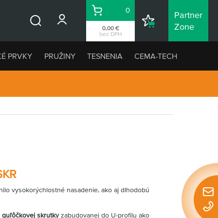
0
Partner
Košík
Nákupný
Zone
0,00 €
Vyhľadávanie
zoznam
bez DPH
KÉ PRVKY
PRUŽINY
TESNENIA
CEMA-TECH
SKR
nilo vysokorýchlostné nasadenie, ako aj dlhodobú
Rýchl
konta
a
guľôčkovej skrutky
zabudovanej do U-profilu ako