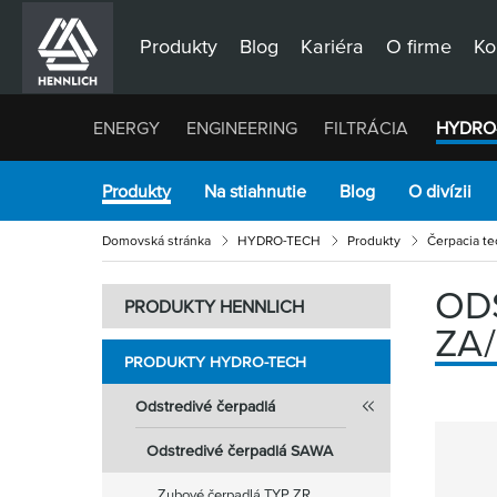
Produkty
Blog
Kariéra
O firme
Ko
ENERGY
ENGINEERING
FILTRÁCIA
HYDRO
Produkty
Na stiahnutie
Blog
O divízii
Domovská stránka
HYDRO-TECH
Produkty
Čerpacia te
OD
PRODUKTY HENNLICH
ZA
PRODUKTY HYDRO-TECH
Odstredivé čerpadlá
Odstredivé čerpadlá SAWA
Zubové čerpadlá TYP ZR