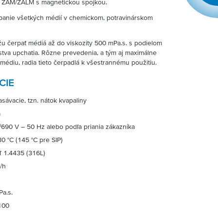
 ZAM/ZALM s magnetickou spojkou.
panie všetkých médií v chemickom, potravinárskom
 čerpať médiá až do viskozity 500 mPa.s. s podielom
va upchatia. Rôzne prevedenia, a tým aj maximálne
édiu, radia tieto čerpadlá k všestrannému použitiu.
CIE
sávacie, tzn. nátok kvapaliny
a
690 V – 50 Hz alebo podľa priania zákazníka
30 °C (145 °C pre SIP)
ľ 1.4435 (316L)
/h
Pa.s.
100