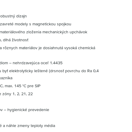
robustný dizajn
zavreté modely s magnetickou spojkou
a materiálového zloženia mechanických upchávok
 dlhá životnosť
 rôznych materiálov je dosiahnutá vysoká chemická
édiom – nehrdzavejúca oceľ 1.4435
 byť elektrolyticky leštené (drsnosť povrchu do Ra 0,4
kazníka
°C, max. 145 °C pre SIP
e zóny 1, 2, 21, 22
ov – hygienické prevedenie
ké a náhle zmeny teploty média