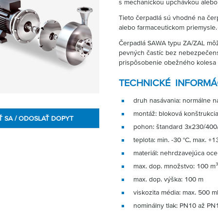
s mechanickou upchávkou alebo
Tieto čerpadlá sú vhodné na čer
alebo farmaceutickom priemysle.
Čerpadlá SAWA typu ZA/ZAL môžu
pevných častíc bez nebezpečenst
prispôsobenie obežného kolesa m
TECHNICKÉ INFORMÁ
druh nasávania: normálne na
montáž: bloková konštrukci
Ť SA / ODOSLAŤ DOPYT
pohon: štandard 3x230/400/
teplota: min. -30 °C, max. +1
materiál: nehrdzavejúca oce
max. dop. množstvo: 100 m³
max. dop. výška: 100 m
viskozita média: max. 500 m
nominálny tlak: PN10 až PN