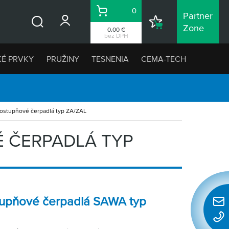
0
Partner
Košík
Nákupný
Zone
0,00 €
Vyhľadávanie
zoznam
bez DPH
KÉ PRVKY
PRUŽINY
TESNENIA
CEMA-TECH
ostupňové čerpadlá typ ZA/ZAL
 ČERPADLÁ TYP
tupňové čerpadlá SAWA typ
Rýchl
konta