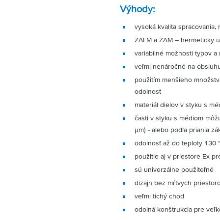
Výhody:
vysoká kvalita spracovania, 
ZALM a ZAM – hermeticky u
variabilné možnosti typov 
veľmi nenáročné na obsluhu,
použitím menšieho množstva
odolnosť
materiál dielov v styku s m
časti v styku s médiom môžu
µm) - alebo podľa priania zá
odolnosť až do teploty 130 
použitie aj v priestore Ex pr
sú univerzálne použiteľné
dizajn bez mŕtvych priestor
veľmi tichý chod
odolná konštrukcia pre veľ