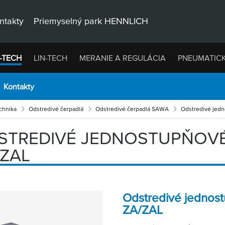
ntakty
Priemyselný park HENNLICH
-TECH
LIN-TECH
MERANIE A REGULÁCIA
PNEUMATIC
Kontakty
chnika
Odstredivé čerpadlá
Odstredivé čerpadlá SAWA
Odstredivé jedn
STREDIVÉ JEDNOSTUPŇOVÉ
/ZAL
Odstredivé jednos
ZA/ZAL