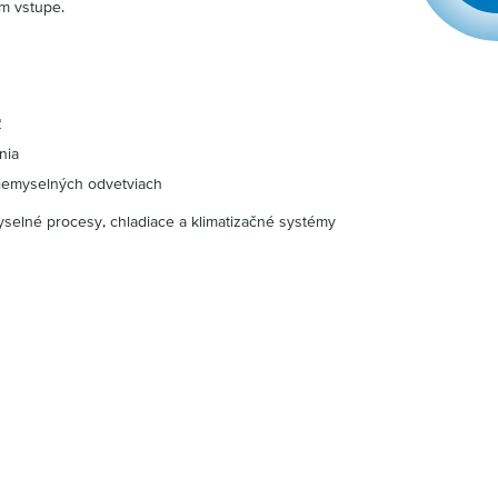
om vstupe.
ť
nia
riemyselných odvetviach
myselné procesy, chladiace a klimatizačné systémy