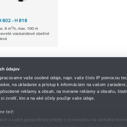
H 802 - H 818
x. 6 m³/h, max. 100 m
avreté viackanálové obežné
lesá
ch údajov
pracúvame vaše osobné údaje, napr. vaše číslo IP pomocou tec
ookie, na ukladanie a prístup k informáciám na vašom zariadení
pôsobené reklamy a obsah, na meranie reklamy a obsahu, štatis
HENNLICH s.r.o.
si zvoliť, kto a na aké účely použije vaše údaje.
Košťany nad Turcom 5
lár
HENNLICH GROUP
038 41 Košťany nad T
me tiež:
ie o vašej geografickej polohe s presnosťou na niekoľko metr
riadenie aktívnym skenovaním konkrétnych charakteristík (odtlač