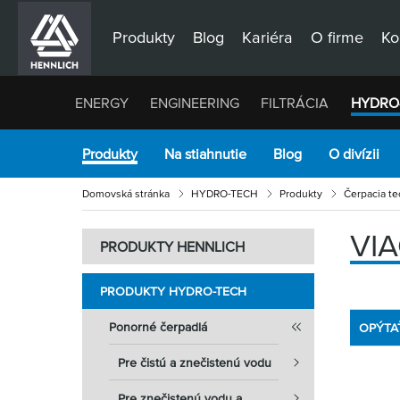
Produkty
Blog
Kariéra
O firme
Ko
ENERGY
ENGINEERING
FILTRÁCIA
HYDRO
Produkty
Na stiahnutie
Blog
O divízii
Domovská stránka
HYDRO-TECH
Produkty
Čerpacia te
VI
PRODUKTY HENNLICH
PRODUKTY HYDRO-TECH
Ponorné čerpadlá
OPÝTA
Pre čistú a znečistenú vodu
Pre znečistenú vodu a