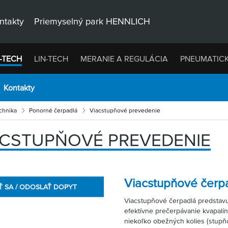
ntakty
Priemyselný park HENNLICH
-TECH
LIN-TECH
MERANIE A REGULÁCIA
PNEUMATIC
Kontakty
chnika
Ponorné čerpadlá
Viacstupňové prevedenie
ACSTUPŇOVÉ PREVEDENIE
Viacstupňové čerp
Ť SA / ODOSLAŤ DOPYT
Viacstupňové čerpadlá predstavuj
efektívne prečerpávanie kvapalín
niekoľko obežných kolies (stupňo