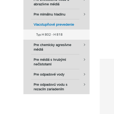
abrazívne médiá
Pre mimálnu hladinu
Viacstupňové prevedenie
Typ H 802 - H 818
Pre chemicky agresívne
médiá
Pre médiá s hrubými
nečistotami
Pre odpadové vody
Pre odpadovú vodu s
rezacím zariadením