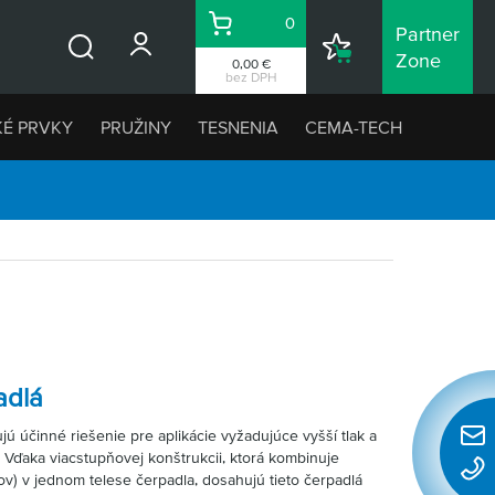
0
Partner
Košík
Nákupný
Zone
0,00 €
Vyhľadávanie
zoznam
bez DPH
KÉ PRVKY
PRUŽINY
TESNENIA
CEMA-TECH
adlá
ú účinné riešenie pre aplikácie vyžadujúce vyšší tlak a
Rýchl
 Vďaka viacstupňovej konštrukcii, ktorá kombinuje
konta
v) v jednom telese čerpadla, dosahujú tieto čerpadlá