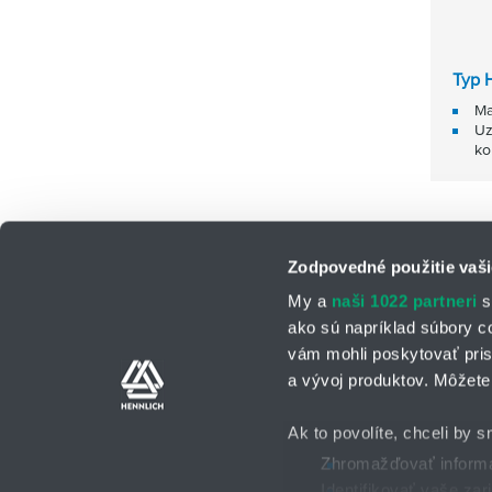
Typ 
Ma
Uz
ko
Zodpovedné použitie vaši
My a
naši 1022 partneri
s
ako sú napríklad súbory c
vám mohli poskytovať pris
a vývoj produktov. Môžete 
Kontaktné osoby
Kontaktný formu
Ak to povolíte, chceli by s
Zhromažďovať informác
Identifikovať vaše za