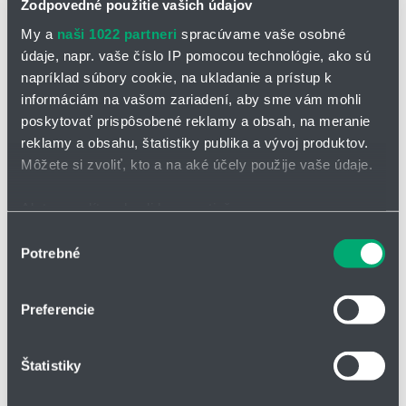
Zodpovedné použitie vašich údajov
My a
naši 1022 partneri
spracúvame vaše osobné
údaje, napr. vaše číslo IP pomocou technológie, ako sú
napríklad súbory cookie, na ukladanie a prístup k
informáciám na vašom zariadení, aby sme vám mohli
poskytovať prispôsobené reklamy a obsah, na meranie
reklamy a obsahu, štatistiky publika a vývoj produktov.
Môžete si zvoliť, kto a na aké účely použije vaše údaje.
Ak to povolíte, chceli by sme tiež:
OPÝTAŤ SA / ODOSLAŤ DOPYT
Zhromažďovať informácie o vašej geografickej
Výber
Potrebné
polohe s presnosťou na niekoľko metrov
súhlasu
Identifikovať vaše zariadenie aktívnym skenovaním
Kalota JEM-GT
je vyrobená z materiálu iglidur® J. iglidur má
množstvo špeciálnych vlastností, ktoré ho robia vhodným pre určité
konkrétnych charakteristík (odtlačky prstov).
Preferencie
aplikácie a požiadavky. Materiál
iglidur® J
ponúka obzvlášť nízku
Viac informácií o tom, ako sa spracúvajú vaše osobné
absorpciu vlhkosti.
údaje, nájdete v časti s
vašimi nastaveniami
. Súhlas
materiál: iglidur J
Štatistiky
môžete kedykoľvek zmeniť alebo odvolať cez Vyhlásenie
o používaní súborov cookie.
rozmerové série E a K podľa DIN ISO 12240