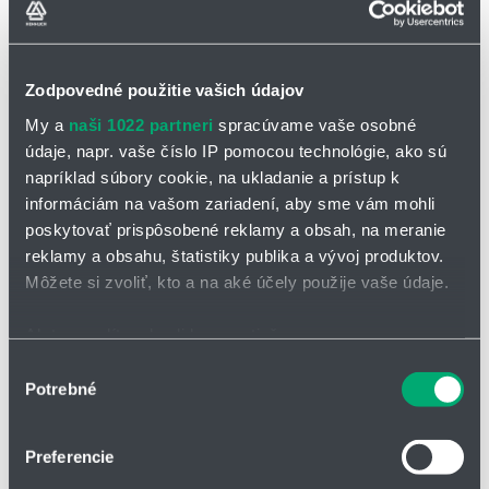
Zodpovedné použitie vašich údajov
My a
naši 1022 partneri
spracúvame vaše osobné
údaje, napr. vaše číslo IP pomocou technológie, ako sú
napríklad súbory cookie, na ukladanie a prístup k
informáciám na vašom zariadení, aby sme vám mohli
poskytovať prispôsobené reklamy a obsah, na meranie
OPÝTAŤ SA / ODOSLAŤ DOPYT
reklamy a obsahu, štatistiky publika a vývoj produktov.
Môžete si zvoliť, kto a na aké účely použije vaše údaje.
Uchopovače na O-krúžky OPRING
Ak to povolíte, chceli by sme tiež:
Zhromažďovať informácie o vašej geografickej
Vlastnosti:
Výber
Potrebné
polohe s presnosťou na niekoľko metrov
súhlasu
slúžia na ľahké a bezpečné nasadenie O-krúžkov
Identifikovať vaše zariadenie aktívnym skenovaním
uchopovač obsahuje dve zariadenia, ktoré uľahčujú roztiahnutia
konkrétnych charakteristík (odtlačky prstov).
Preferencie
a pretiahnutia O-krúžkov
Viac informácií o tom, ako sa spracúvajú vaše osobné