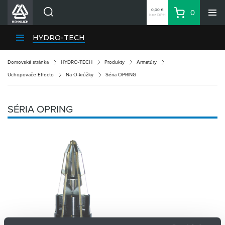
0,00 €
0
bez DPH
Košík
Vyhľadávanie
Divízie HENNLICH
HYDRO-TECH
Produkty
Domovská stránka
HYDRO-TECH
Produkty
Armatúry
Blog
Uchopovače Effecto
Na O-krúžky
Séria OPRING
Kariéra
O firme
SÉRIA OPRING
Kontakty
Priemyselný park HENNLICH
Prihlásenie
Nákupný zoznam
Partner
Zone