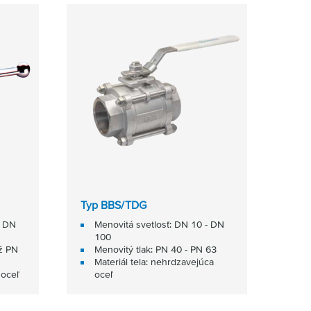
Typ BBS/TDG
- DN
Menovitá svetlosť: DN 10 - DN
100
až PN
Menovitý tlak: PN 40 - PN 63
Materiál tela: nehrdzavejúca
, oceľ
oceľ