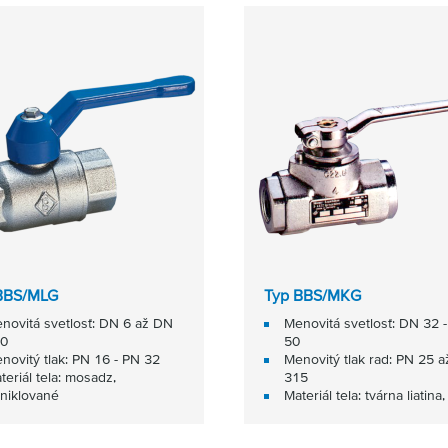
BBS/MLG
Typ BBS/MKG
novitá svetlosť: DN 6 až DN
Menovitá svetlosť: DN 32 
0
50
novitý tlak: PN 16 - PN 32
Menovitý tlak rad: PN 25 
teriál tela: mosadz,
315
niklované
Materiál tela: tvárna liatina