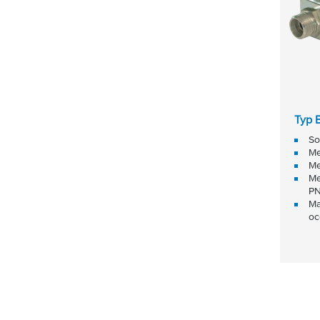
Typ 
So
Me
Me
Me
PN
Ma
oc