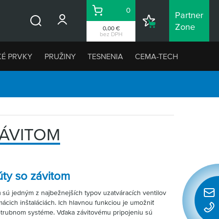
0
Partner
Košík
Nákupný
Zone
0,00 €
Vyhľadávanie
zoznam
bez DPH
KÉ PRVKY
PRUŽINY
TESNENIA
CEMA-TECH
ZÁVITOM
ty so závitom
m
sú jedným z najbežnejších typov uzatváracích ventilov
Rýchl
ácich inštaláciách. Ich hlavnou funkciou je umožniť
konta
potrubnom systéme. Vďaka závitovému pripojeniu sú