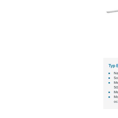
Typ 
Na
So
Me
50
Me
Ma
oc