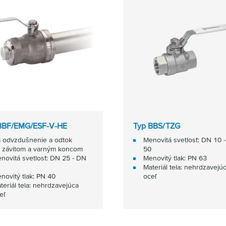
BBF/EMG/ESF-V-HE
Typ BBS/TZG
 odvzdušnenie a odtok
Menovitá svetlosť: DN 10 
 závitom a varným koncom
50
novitá svetlosť: DN 25 - DN
Menovitý tlak: PN 63
Materiál tela: nehrdzavejú
novitý tlak: PN 40
oceľ
teriál tela: nehrdzavejúca
eľ