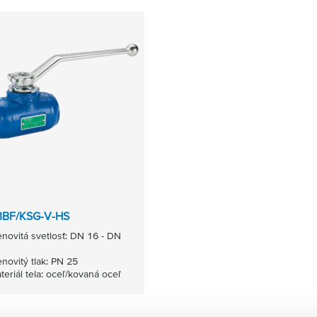
BBF/KSG-V-HS
novitá svetlosť: DN 16 - DN
novitý tlak: PN 25
teriál tela: oceľ/kovaná oceľ