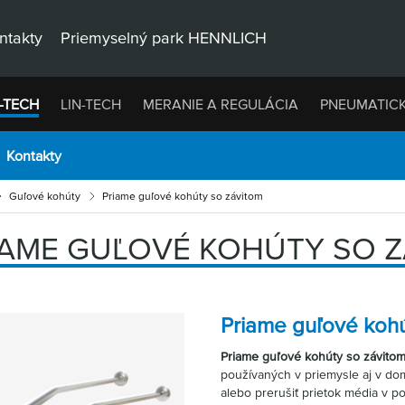
ntakty
Priemyselný park HENNLICH
-TECH
LIN-TECH
MERANIE A REGULÁCIA
PNEUMATIC
Kontakty
Guľové kohúty
Priame guľové kohúty so závitom
IAME GUĽOVÉ KOHÚTY SO 
Priame guľové kohú
Priame guľové kohúty so závito
používaných v priemysle aj v dom
alebo prerušiť prietok média v 