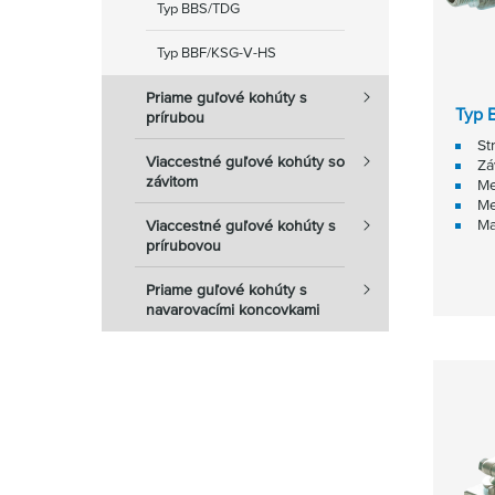
Typ BBS/TDG
Typ BBF/KSG-V-HS
Priame guľové kohúty s
Typ 
prírubou
St
Viaccestné guľové kohúty so
Zá
závitom
Me
Me
Ma
Viaccestné guľové kohúty s
prírubovou
Priame guľové kohúty s
navarovacími koncovkami