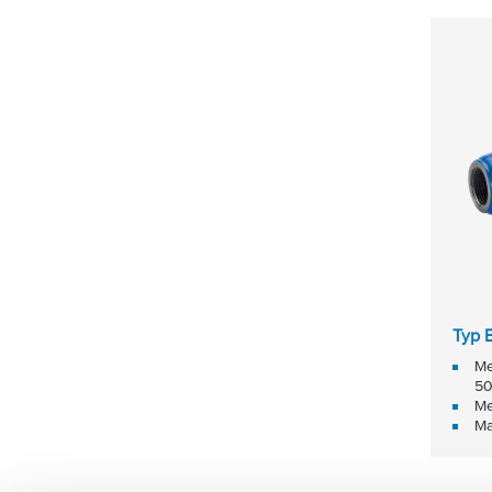
Typ 
Me
50
Me
Ma