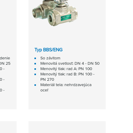
Typ BBS/ENG
edenie
So závitom
 DN 25
Menovitá svetlosť: DN 4 - DN 50
0 -
Menovitý tlak: rad A: PN 100
Menovitý tlak: rad B: PN 100 -
0 -
PN 270
Materiál tela: nehrdzavejúca
0 -
oceľ