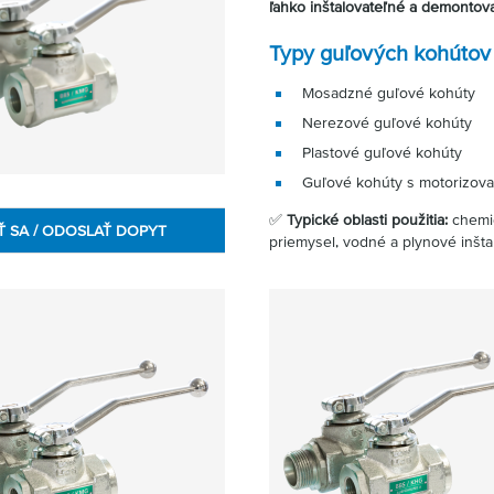
ľahko inštalovateľné a demontov
Typy guľových kohútov
Mosadzné guľové kohúty
Nerezové guľové kohúty
Plastové guľové kohúty
Guľové kohúty s motorizov
✅
Typické oblasti použitia:
chemic
Ť SA / ODOSLAŤ DOPYT
priemysel, vodné a plynové inšta