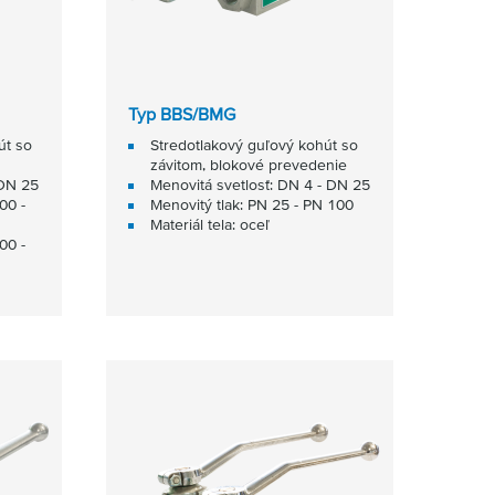
Typ BBS/BMG
út so
Stredotlakový guľový kohút so
závitom, blokové prevedenie
 DN 25
Menovitá svetlosť: DN 4 - DN 25
00 -
Menovitý tlak: PN 25 - PN 100
Materiál tela: oceľ
00 -