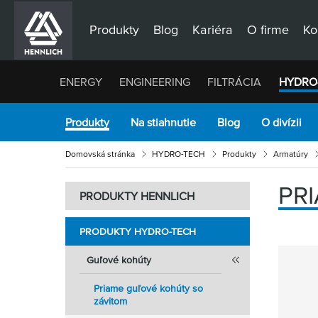
Produkty
Blog
Kariéra
O firme
Ko
ENERGY
ENGINEERING
FILTRÁCIA
HYDRO
Produkty
Na stiahnutie
Blog
O divízii
Domovská stránka
HYDRO-TECH
Produkty
Armatúry
PR
PRODUKTY HENNLICH
PRODUKTY HYDRO-TECH
Guľové kohúty
Priame guľové kohúty so
závitom