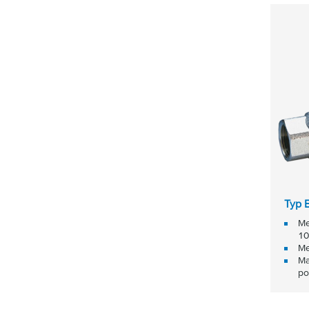
Typ 
Me
10
Me
Ma
po