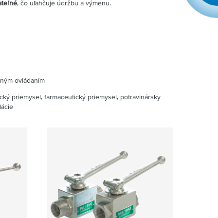
ateľné
, čo uľahčuje údržbu a výmenu.
aným ovládaním
ký priemysel, farmaceutický priemysel, potravinársky
lácie