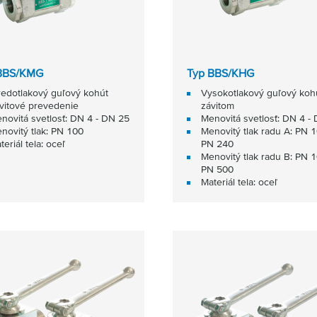
BBS/KMG
Typ BBS/KHG
redotlakový guľový kohút
Vysokotlakový guľový koh
vitové prevedenie
závitom
novitá svetlosť: DN 4 - DN 25
Menovitá svetlosť: DN 4 -
novitý tlak: PN 100
Menovitý tlak radu A: PN 1
teriál tela: oceľ
PN 240
Menovitý tlak radu B: PN 1
PN 500
Materiál tela: oceľ