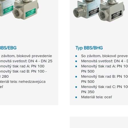
BBS/EBG
Typ BBS/BHG
 závitom, blokové prevedenie
So závitom, blokové prev
novitá svetlosť: DN 4 - DN 25
Menovitá svetlosť: DN 4 -
novitý tlak rad A: PN 100
Menovitý tlak rad A: PN 10
novitý tlak rad B: PN 100 -
PN 500
 280
Menovitý tlak rad B: PN 10
teriál tela: nehedzavejúca
PN 500
eľ
Menovitý tlak rad C: PN 10
PN 350
Materiál tela: oceľ