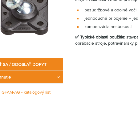
bezúdržbové a odolné voči 
jednoduché pripojenie – j
kompenzácia nesúososti
✅ Typické oblasti použitia:
stavba
obrábacie stroje, potravinársky 
Ť SA / ODOSLAŤ DOPYT
hnutie
l GFAM-AG - katalógový list