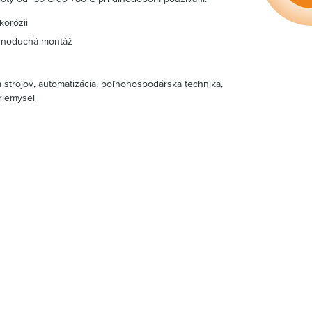
korózii
ednoduchá montáž
 strojov, automatizácia, poľnohospodárska technika,
priemysel