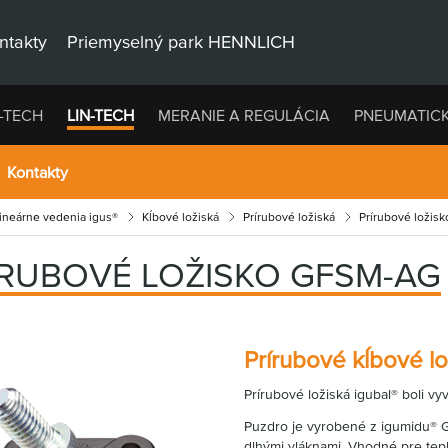
ntakty
Priemyselný park HENNLICH
-TECH
LIN-TECH
MERANIE A REGULÁCIA
PNEUMATIC
Kontakty
lineárne vedenia igus®
Kĺbové ložiská
Prírubové ložiská
Prírubové loži
ÍRUBOVÉ LOŽISKO GFSM-AG
Prírubové kĺbové l
Prírubové ložiská igubal® boli v
Puzdro je vyrobené z igumidu® G
dlhými vláknami. Vhodné pre tep