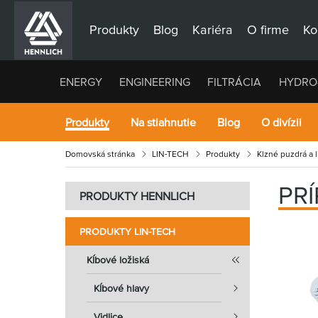
Produkty
Blog
Kariéra
O firme
Ko
ENERGY
ENGINEERING
FILTRÁCIA
HYDRO
Produkty
Na stiahnutie
Blog
O divízii
Domovská stránka
LIN-TECH
Produkty
Klzné puzdrá a 
PR
PRODUKTY HENNLICH
PRODUKTY LIN-TECH
Kĺbové ložiská
Kĺbové hlavy
Vidlice