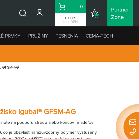
0
Partner
Košík
Nákupný
Zone
0,00 €
Vyhľadávanie
zoznam
bez DPH
KÉ PRVKY
PRUŽINY
TESNENIA
CEMA-TECH
sko GFSM-AG
ožisko igubal® GFSM-AG
yvinuté na podporu stredu alebo koncov hriadeľov.
Rýchl
, čo je obzvlášť nárazuvzdorný polymér vystužený
konta
loty od -30°C do +80°C pri dlhodobom používaní.