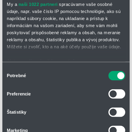
My a
naši 1022 partneri
spracúvame vaše osobné
údaje, napr. vaše číslo IP pomocou technológie, ako sú
napríklad súbory cookie, na ukladanie a prístup k
informáciám na vašom zariadení, aby sme vám mohli
poskytovať prispôsobené reklamy a obsah, na meranie
reklamy a obsahu, štatistiky publika a vývoj produktov.
OPÝTAŤ SA / ODOSLAŤ DOPYT
Môžete si zvoliť, kto a na aké účely použije vaše údaje.
Na stiahnutie
Ak to povolíte, chceli by sme tiež:
Dýzy s plochým lúčom
Zhromažďovať informácie o vašej geografickej
Výber
612.xxx.5E.03.pdf
Potrebné
polohe s presnosťou na niekoľko metrov
súhlasu
Identifikovať vaše zariadenie aktívnym skenovaním
konkrétnych charakteristík (odtlačky prstov).
Nízkotlakové dýzy s rozstrekom plochého lúča
Preferencie
Viac informácií o tom, ako sa spracúvajú vaše osobné
série 612.xxx.5E.03
údaje, nájdete v časti s
vašimi nastaveniami
. Súhlas
Štatistiky
môžete kedykoľvek zmeniť alebo odvolať cez Vyhlásenie
rovnomerné, parabolické rozloženie kvapaliny
o používaní súborov cookie.
na zalisovanie do potrubia
Marketing
čistiace a oplachovacie postupy