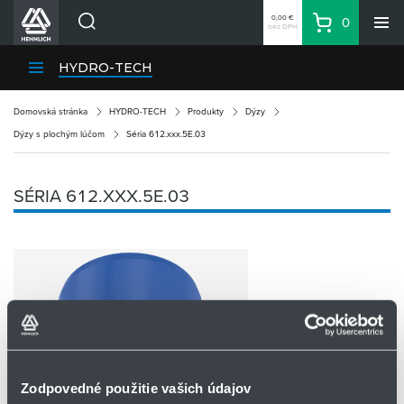
0,00 €
0
bez DPH
Košík
Vyhľadávanie
Divízie HENNLICH
HYDRO-TECH
Produkty
Domovská stránka
HYDRO-TECH
Produkty
Dýzy
Blog
Dýzy s plochým lúčom
Séria 612.xxx.5E.03
Kariéra
O firme
SÉRIA 612.XXX.5E.03
Kontakty
Priemyselný park HENNLICH
Prihlásenie
Nákupný zoznam
Partner
Zone
Zodpovedné použitie vašich údajov