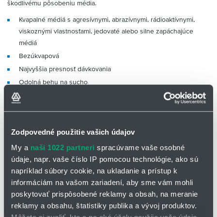
škodlivému pôsobeniu média.
Kvapalné médiá s agresívnymi, abrazívnymi, rádioaktívnymi,
viskoznými vlastnosťami, jedovaté alebo silne zapáchajúce
médiá
Bezúkvapová
Najvyššia presnosť dávkovania
Odolná behu na sucho
Veľmi kvalitné materiály
Bezobslužná dlhodobá prevádzka
Vysoká prevádzková spoľahlivosť
Zodpovedné použitie vašich údajov
Na dávkovanie do 4.000 l/h
My a
naši 1022 partneri
spracúvame vaše osobné
✅ Typické oblasti použitia: nápojový priemysel, potravinársky
údaje, napr. vaše číslo IP pomocou technológie, ako sú
priemysel, elektrárne, stavba lodí, textilný priemysel
napríklad súbory cookie, na ukladanie a prístup k
informáciám na vašom zariadení, aby sme vám mohli
poskytovať prispôsobené reklamy a obsah, na meranie
reklamy a obsahu, štatistiky publika a vývoj produktov.
Môžete si zvoliť, kto a na aké účely použije vaše údaje.