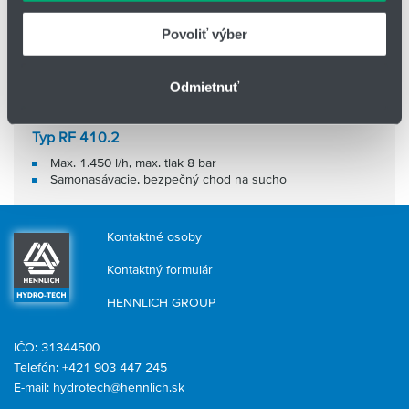
keď ste používali ich služby.
Povoliť výber
Odmietnuť
Typ RF 410.2
Max. 1.450 l/h, max. tlak 8 bar
Samonasávacie, bezpečný chod na sucho
Kontaktné osoby
Kontaktný formulár
HENNLICH GROUP
IČO: 31344500
Telefón: +421 903 447 245
E-mail:
hydrotech@hennlich.sk