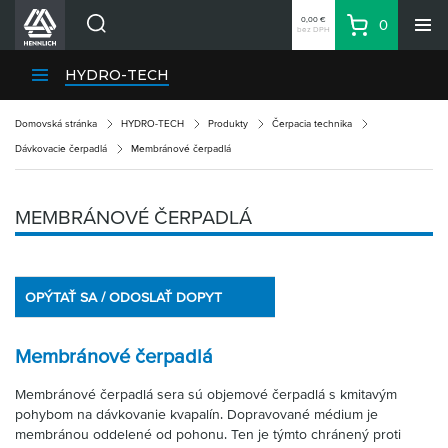
0,00 €
0
bez DPH
Košík
Vyhľadávanie
Divízie HENNLICH
HYDRO-TECH
Produkty
Domovská stránka
HYDRO-TECH
Produkty
Čerpacia technika
Blog
Dávkovacie čerpadlá
Membránové čerpadlá
Kariéra
O firme
MEMBRÁNOVÉ ČERPADLÁ
Kontakty
Priemyselný park HENNLICH
OPÝTAŤ SA / ODOSLAŤ DOPYT
Prihlásenie
Nákupný zoznam
Membránové čerpadlá
Partner
Zone
Membránové čerpadlá sera sú objemové čerpadlá s kmitavým
pohybom na dávkovanie kvapalín. Dopravované médium je
membránou oddelené od pohonu. Ten je týmto chránený proti