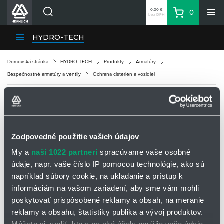
0,00 €
0
bez DPH
Košík
Vyhľadávanie
Divízie HENNLICH
HYDRO-TECH
Produkty
Domovská stránka
HYDRO-TECH
Produkty
Armatúry
Blog
Bezpečnostné armatúry a ventily
Ochrana cisterien a vozidiel
Kariéra
O firme
OCHRANA CISTERIEN A VOZIDIEL
Kontakty
Priemyselný park HENNLICH
Zodpovedné použitie vašich údajov
Ochrana cisterien a vozidiel
Prihlásenie
My a
naši 1022 partneri
spracúvame vaše osobné
údaje, napr. vaše číslo IP pomocou technológie, ako sú
Nákupný zoznam
Zaistenie bezpečnosti týchto zariadení je nevyhnutné pre ochranu
napríklad súbory cookie, na ukladanie a prístup k
ľudí, majetku a životného prostredia. Ochranné systémy zahŕňajú
širokú škálu technológií a opatrení navrhnutých na minimalizáciu
informáciám na vašom zariadení, aby sme vám mohli
rizík spojených s prepravou a skladovaním nebezpečných látok.
Partner
Zone
poskytovať prispôsobené reklamy a obsah, na meranie
reklamy a obsahu, štatistiky publika a vývoj produktov.
Ochranné technológie a systémy