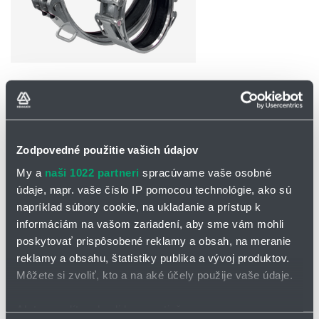
OPÝTAŤ SA / ODOSLAŤ DOPYT
Zodpovedné použitie vašich údajov
My a
naši 1022 partneri
spracúvame vaše osobné
Špeciálne riešenia
údaje, napr. vaše číslo IP pomocou technológie, ako sú
napríklad súbory cookie, na ukladanie a prístup k
GRIP GAS
informáciám na vašom zariadení, aby sme vám mohli
poskytovať prispôsobené reklamy a obsah, na meranie
Rozoberateľné potrubné pripojenie
testované ÖVGW pre
reklamy a obsahu, štatistiky publika a vývoj produktov.
aplikácie v plynárenstve
!
Môžete si zvoliť, kto a na aké účely použije vaše údaje.
Je obzvlášť vhodná pre potrubné spoje v plynárenskom
sektore na opravy a nové inštalácie.
Ak to povolíte, chceli by sme tiež:
Rúrková spojka je odolná voči tlaku a tesná, aj keď je spoj