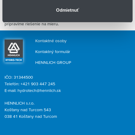
Potrebujete pomôcť s výberom vhodnej potrubnej spojky?
Odmietnuť
Zavolajte nám
alebo vyplňte
Kontaktný formulár
. Radi vám
pripravíme riešenie na mieru.
Kontaktné osoby
Kontaktný formulár
HENNLICH GROUP
IČO: 31344500
Telefón: +421 903 447 245
E-mail:
hydrotech@hennlich.sk
HENNLICH s.r.o.
Košťany nad Turcom 543
038 41 Košťany nad Turcom