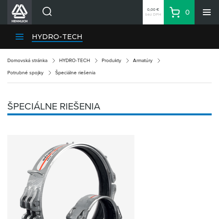
0,00 €
0
bez DPH
Košík
Vyhľadávanie
Divízie HENNLICH
HYDRO-TECH
Produkty
Domovská stránka
HYDRO-TECH
Produkty
Armatúry
Blog
Potrubné spojky
Špeciálne riešenia
Kariéra
O firme
ŠPECIÁLNE RIEŠENIA
Kontakty
Priemyselný park HENNLICH
Prihlásenie
Nákupný zoznam
Partner
Zone