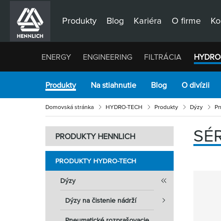
Produkty
Blog
Kariéra
O firme
Ko
ENERGY
ENGINEERING
FILTRÁCIA
HYDRO
Produkty
Na stiahnutie
Blog
O divízii
Domovská stránka
HYDRO-TECH
Produkty
Dýzy
Pn
SÉR
PRODUKTY HENNLICH
PRODUKTY HYDRO-TECH
Dýzy
Dýzy na čistenie nádrží
Pneumatické rozprašovacie