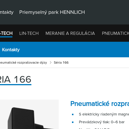
ntakty
Priemyselný park HENNLICH
-TECH
LIN-TECH
MERANIE A REGULÁCIA
PNEUMATIC
Kontakty
eumatické rozprašovacie dýzy
Séria 166
IA 166
Pneumatické rozpra
S elektricky riadeným magn
Prevádzkový tlak: 0–6 bar