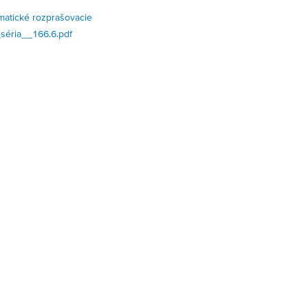
atické rozprašovacie
séria__166.6.pdf