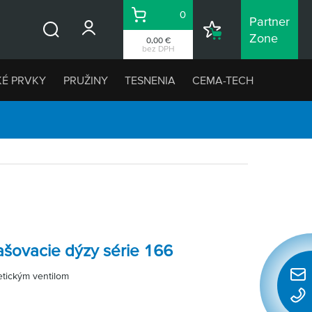
0
Partner
Košík
Nákupný
Zone
0,00 €
Vyhľadávanie
zoznam
bez DPH
KÉ PRVKY
PRUŽINY
TESNENIA
CEMA-TECH
šovacie dýzy série 166
etickým ventilom
Rýchl
konta