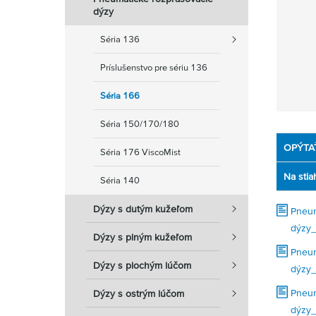
dýzy
Séria 136
Príslušenstvo pre sériu 136
Séria 166
Séria 150/170/180
OPÝTA
Séria 176 ViscoMist
Na stia
Séria 140
Dýzy s dutým kužeľom
Pneum
dýzy_
Dýzy s plným kužeľom
Pneum
Dýzy s plochým lúčom
dýzy_
Pneum
Dýzy s ostrým lúčom
dýzy_