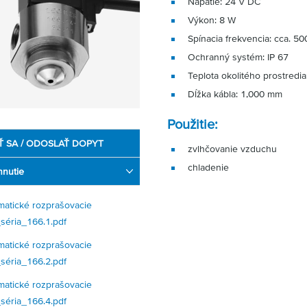
Napätie: 24 V DC
Výkon: 8 W
Spínacia frekvencia: cca. 50
Ochranný systém: IP 67
Teplota okolitého prostredia
Dĺžka kábla: 1,000 mm
Použitie:
Ť SA / ODOSLAŤ DOPYT
zvlhčovanie vzduchu
chladenie
hnutie
atické rozprašovacie
séria_166.1.pdf
atické rozprašovacie
séria_166.2.pdf
atické rozprašovacie
séria_166.4.pdf