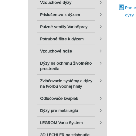
Vzduchové dýzy
Pneum
Príslušentvo k dýzam
dýzy_
Pulzné ventily VarioSpray
Potrubné filtre k dýzam
Vzduchové nože
Dýzy na ochranu životného
prostredia
Zvlhčovacie systémy a dýzy
na tvorbu vodnej hmly
Odlučovače kvapiek
Dýzy pre metalurgiu
LEGROM Vario System
3D LECHLER na stiahnutie