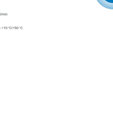
0/min
: +10 °C/+50 °C