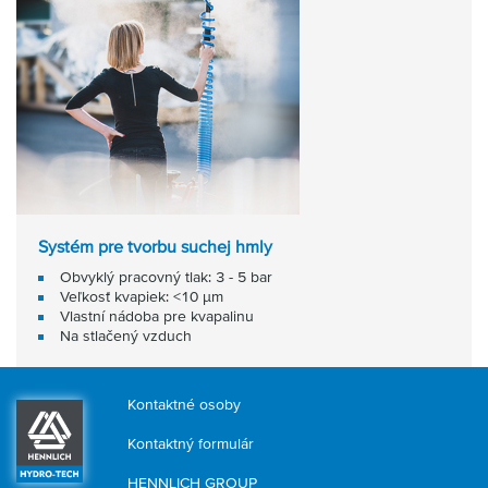
Systém pre tvorbu suchej hmly
Obvyklý pracovný tlak: 3 - 5 bar
Veľkosť kvapiek: <10 μm
Vlastní nádoba pre kvapalinu
Na stlačený vzduch
Kontaktné osoby
Kontaktný formulár
HENNLICH GROUP