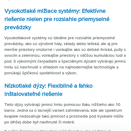
Vysokotlaké mlžiace systémy: Efektívne
riešenie nielen pre rozsiahle priemyselné
prevádzky
Vysokotlakové systémy sú ideálne pre rozsiahle priemyselné
prevádzky, ako sú výrobné haly, sklady alebo letiská, ale aj pre
menšie priestory vnútorné i vonkajšie ako sú detské ihriská, pulty s
ovocím a zeleninou, vonkajšie priestory s väčšou kumuláciou ľudí a
pod. S výkonnými čerpadlami a špeciálnymi dýzami vytvárajú jemnú
hmlu sú navrhnuté s ohľadom na najmodernejšie technológie a
ponúkajú špičkovú spoľahlivosť a výkon.
Nízkotlaké dýzy: Flexibilné a ľahko
inštalovateľné riešenie
Tieto dýzy vytvárajú jemnú hmlu pomocou tlaku nižšieho ako 10
barov. Jedná sa o lacnejší variant zahmlievania, kde ale spektrum
kvapiek nedosahuje takú jemnosť a prostredie pod tryskami môže
po dlhšej dobe byť navlhnuté či mokré.