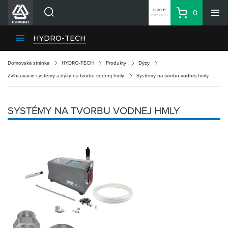
0,00 €
0
bez DPH
Košík
Vyhľadávanie
Divízie HENNLICH
HYDRO-TECH
Produkty
Domovská stránka
HYDRO-TECH
Produkty
Dýzy
Blog
Zvlhčovacie systémy a dýzy na tvorbu vodnej hmly
Systémy na tvorbu vodnej hmly
Kariéra
O firme
SYSTÉMY NA TVORBU VODNEJ HMLY
Kontakty
Priemyselný park HENNLICH
Prihlásenie
Nákupný zoznam
Partner
Zone