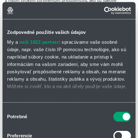
S našim širokým sortimentom príslušenstva, ako sú tlakové
čerpadlá, hadice, dýzy a regulátory, môžete ľahko prispôsobiť svoj
zahmlievací systém podľa vašich individuálnych potrieb.
Poradíme vám s výberom optimálneho riešenia pre vaše
potreby
Zodpovedné použitie vašich údajov
Naši odborníci vám radi poradia s výberom správneho riešenia a
My a
naši 1022 partneri
spracúvame vaše osobné
poskytnú vám podrobné informácie o teórii a rozdieloch medzi
údaje, napr. vaše číslo IP pomocou technológie, ako sú
vysokotlakovými a nízkotlakovými systémami. S našimi produktmi
napríklad súbory cookie, na ukladanie a prístup k
získate nielen výkonné a spoľahlivé zariadenie, ale aj výhody, ktoré
informáciám na vašom zariadení, aby sme vám mohli
vám pomôžu dosiahnuť optimálne pracovné prostredie a zvýšiť
efektivitu vášho podnikania.
poskytovať prispôsobené reklamy a obsah, na meranie
reklamy a obsahu, štatistiky publika a vývoj produktov.
Ponúkame kompletné riešenie pre vaše potreby zahmlievania.
Môžete si zvoliť, kto a na aké účely použije vaše údaje.
Kontaktujte nás ešte dnes a objednajte si svoje zahmlievacie
systémy a príslušenstvo od popredného dodávateľa na trhu.
Ak to povolíte, chceli by sme tiež:
Zhromažďovať informácie o vašej geografickej
Výber
Potrebné
polohe s presnosťou na niekoľko metrov
súhlasu
Identifikovať vaše zariadenie aktívnym skenovaním
konkrétnych charakteristík (odtlačky prstov).
Preferencie