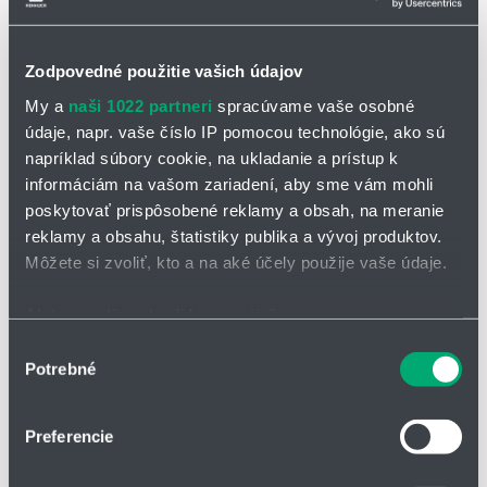
Zodpovedné použitie vašich údajov
My a
naši 1022 partneri
spracúvame vaše osobné
údaje, napr. vaše číslo IP pomocou technológie, ako sú
napríklad súbory cookie, na ukladanie a prístup k
OPÝTAŤ SA / ODOSLAŤ DOPYT
informáciám na vašom zariadení, aby sme vám mohli
poskytovať prispôsobené reklamy a obsah, na meranie
reklamy a obsahu, štatistiky publika a vývoj produktov.
PMA 514 šesťhraná závitová zátka na ochranné
Môžete si zvoliť, kto a na aké účely použije vaše údaje.
hadice
Ak to povolíte, chceli by sme tiež:
Závitové zátky sú vhodné na zaslepenie koncových otvorov bez
závitov v krytoch a rozvádzačoch. Vhodné pre dočasné utesnenie
Zhromažďovať informácie o vašej geografickej
Výber
napríklad rozvodných skríň pripravených pre spojky PMAFIX.
Potrebné
polohe s presnosťou na niekoľko metrov
súhlasu
Identifikovať vaše zariadenie aktívnym skenovaním
Vlastnosti:
konkrétnych charakteristík (odtlačky prstov).
Preferencie
vyhotovenie s metrickým závitom:
PA-GF
Viac informácií o tom, ako sa spracúvajú vaše osobné
vyhotovenia s PG závitom:
PS
údaje, nájdete v časti s
vašimi nastaveniami
. Súhlas