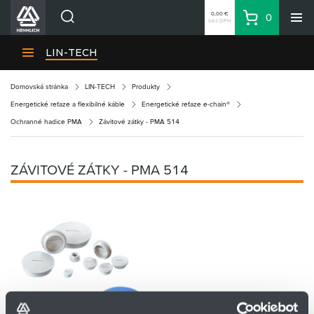
0,00 €
0
bez DPH
Košík
Vyhľadávanie
Divízie HENNLICH
LIN-TECH
Produkty
Domovská stránka
LIN-TECH
Produkty
Blog
Energetické reťaze a flexibilné káble
Energetické reťaze e-chain®
Kariéra
Ochranné hadice PMA
Závitové zátky - PMA 514
O firme
Kontakty
ZÁVITOVÉ ZÁTKY - PMA 514
Priemyselný park HENNLICH
Prihlásenie
Nákupný zoznam
Partner
Zone