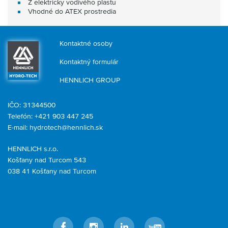
Z elektricky vodivého plastu
Vhodné do ATEX prostredia
Kontaktné osoby
Kontaktný formulár
HENNLICH GROUP
IČO: 31344500
Telefón: +421 903 447 245
E-mail:
hydrotech@hennlich.sk
HENNLICH s.r.o.
Košťany nad Turcom 543
038 41 Košťany nad Turcom