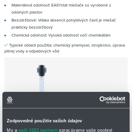
Materiálová odolnosť: EASYstat miešače sú vyrobené z
odolných plastov
Bezúdržbové: Vďaka absencii pohyblivých častí je miešač
prakticky bezúdržbový
Chemická odolnosť: Vysoká odolnosť voči chemikáliám
✅ Typické oblasti použitia: chemický priemysel, strojárstvo, úprava
pitnej vody a odpadových vôd
Zodpovedné použitie vašich údajov
My a
naši 1022 partneri
spracúvame vaše osobné