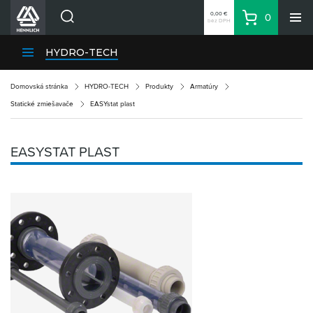
0,00 €
0
bez DPH
Košík
Vyhľadávanie
Divízie HENNLICH
HYDRO-TECH
Produkty
Domovská stránka
HYDRO-TECH
Produkty
Armatúry
Blog
Statické zmiešavače
EASYstat plast
Kariéra
O firme
EASYSTAT PLAST
Kontakty
Priemyselný park HENNLICH
Prihlásenie
Nákupný zoznam
Partner
Zone