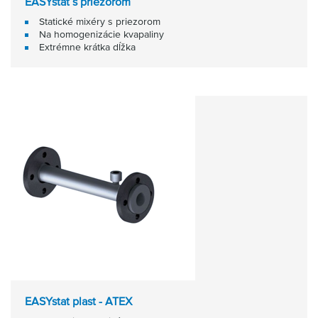
EASYstat s priezorom
Statické mixéry s priezorom
Na homogenizácie kvapaliny
Extrémne krátka dĺžka
EASYstat plast - ATEX