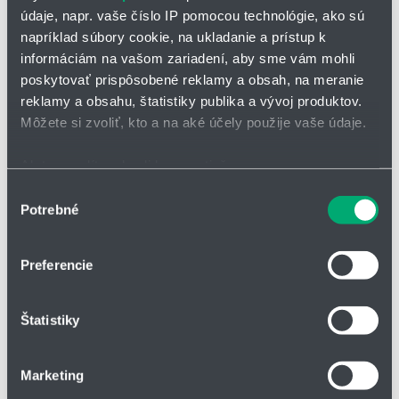
údaje, napr. vaše číslo IP pomocou technológie, ako sú
EASYstat so skutkovaním
napríklad súbory cookie, na ukladanie a prístup k
Závitové statické mixéry
informáciám na vašom zariadení, aby sme vám mohli
Na homogenizáciu kvapaliny
poskytovať prispôsobené reklamy a obsah, na meranie
Extrémne krátka zástavbová dĺžka
reklamy a obsahu, štatistiky publika a vývoj produktov.
Môžete si zvoliť, kto a na aké účely použije vaše údaje.
Ak to povolíte, chceli by sme tiež:
Zhromažďovať informácie o vašej geografickej
Výber
Potrebné
polohe s presnosťou na niekoľko metrov
súhlasu
Identifikovať vaše zariadenie aktívnym skenovaním
konkrétnych charakteristík (odtlačky prstov).
Preferencie
Viac informácií o tom, ako sa spracúvajú vaše osobné
údaje, nájdete v časti s
vašimi nastaveniami
. Súhlas
Štatistiky
môžete kedykoľvek zmeniť alebo odvolať cez Vyhlásenie
o používaní súborov cookie.
Marketing
Na prispôsobenie obsahu a reklám, poskytovanie funkcií