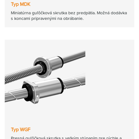
Typ MDK
Miniatúrna guľôčková skrutka bez predpätia. Možná dodávka
s koncami pripravenými na obrábanie.
Typ WGF
Presná guľôčková skrutka s veľkým stúpaním pre rýchle a