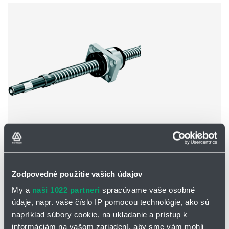
Typ BNK
Presná skrutka s jednoduchou maticou, s opracovaním na
Zodpovedné použitie vašich údajov
konci
My a
naši 1022 partneri
spracúvame vaše osobné
údaje, napr. vaše číslo IP pomocou technológie, ako sú
napríklad súbory cookie, na ukladanie a prístup k
informáciám na vašom zariadení, aby sme vám mohli