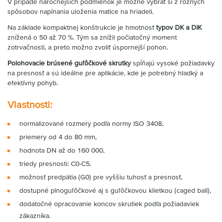
V prípade náročnejších podmienok je možné vybrať si z rôznych
spôsobov napínania uloženia matice na hriadeli.
Na základe kompaktnej konštrukcie je hmotnosť
typov DK a DIK
znížená o 50 až 70 %. Tým sa znížil počiatočný moment
zotrvačnosti, a preto možno zvoliť úspornejší pohon.
Polohovacie brúsené guľôčkové skrutky
spĺňajú vysoké požiadavky
na presnosť a sú ideálne pre aplikácie, kde je potrebný hladký a
efektívny pohyb.
Vlastnosti:
normalizované rozmery podľa normy ISO 3408,
priemery od 4 do 80 mm,
hodnota DN až do 160 000,
triedy presnosti: C0-C5,
možnosť predpätia (G0) pre vyššiu tuhosť a presnosť,
dostupné plnoguľôčkové aj s guľôčkovou klietkou (caged ball),
dodatočné opracovanie koncov skrutiek podľa požiadaviek
zákazníka.