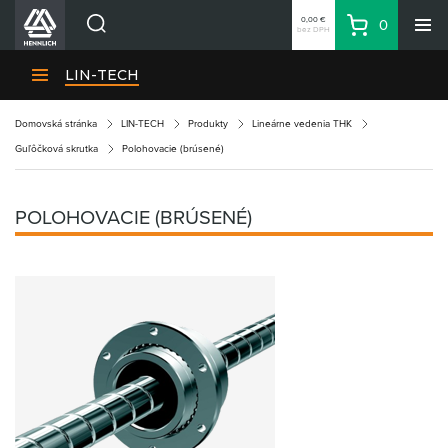
0,00 €
0
bez DPH
Košík
Vyhľadávanie
Divízie HENNLICH
LIN-TECH
Produkty
Domovská stránka
LIN-TECH
Produkty
Lineárne vedenia THK
Blog
Guľôčková skrutka
Polohovacie (brúsené)
Kariéra
O firme
POLOHOVACIE (BRÚSENÉ)
Kontakty
Priemyselný park HENNLICH
Prihlásenie
Nákupný zoznam
Partner
Zone