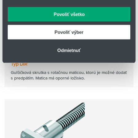
oblasti sociálnych médií, inzercie a analýzy. Títo partneri
môžu príslušné informácie skombinovať s ďalšími
Povoliť všetko
údajmi, ktoré ste im poskytli alebo ktoré od vás získali,
keď ste používali ich služby.
Povoliť výber
Odmietnuť
Typ DIR
Guľôčková skrutka s rotačnou maticou, ktorú je možné dodať
s predpätím. Matica má oporné ložisko.