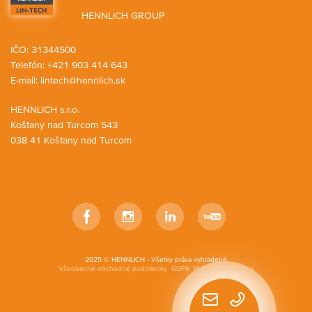
HENNLICH GROUP
IČO: 31344500
Telefón: +421 903 414 643
E-mail:
lintech@hennlich.sk
HENNLICH s.r.o.
Košťany nad Turcom 543
038 41 Košťany nad Turcom
Facebook
Instagram
LinkedIn
YouTube
2025 © HENNLICH - Všetky práva vyhradené
Všeobecné obchodné podmienky
GDPR
Nastavenia cookies
Rýchly
kontakt