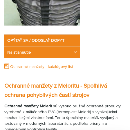
OPÝTAŤ SA / ODOSLAŤ DOPYT
Na stiahnutie
Ochranné manžety - katalógový list
Ochranné manžety z Meloritu - Spoľhlivá
ochrana pohyblivých častí strojov
Ochranné manžety Molerit
sú vysoko pružné ochranné produkty
vyrobené z mäkčeného PVC (termoplast Molerit) s vynikajúcimi
mechanickými vlastnosťami. Tento špeciálny materiál, vyvíjaný a
testovaný v moderných laboratóriách, podlieha prísnym a
pravidelným kontrolám kvality.