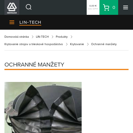
0,00 €
0
bez DPH
Košík
Vyhľadávanie
Divízie HENNLICH
LIN-TECH
Produkty
Domovská stránka
LIN-TECH
Produkty
Blog
Krytovanie strojov a trieskové hospodárstvo
Krytovanie
Ochranné manžety
Kariéra
O firme
OCHRANNÉ MANŽETY
Kontakty
Priemyselný park HENNLICH
Prihlásenie
Nákupný zoznam
Partner
Zone