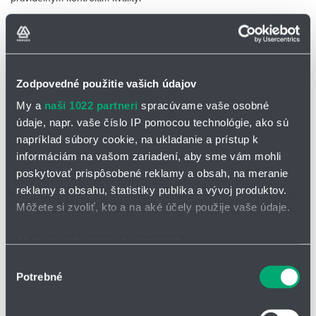
Vlastnosti a prispôsobenie
Manžety Molerit
sú vyrábané podľa špecifických foriem a získavajú
svoj vopred definovaný tvar tepelným vytvrdením. Štandardná farba
je
čierna
, no na požiadanie
môžu byť vyrobené aj v iných farbách
.
Zodpovedné použitie vašich údajov
Pre jednoduchšiu montáž je možné manžety vybaviť praktickým
My a
naši 1022 partneri
spracúvame vaše osobné
zapínacím zipsom
.
údaje, napr. vaše číslo IP pomocou technológie, ako sú
napríklad súbory cookie, na ukladanie a prístup k
Rôzne tvary a prispôsobenie podľa potreby
informáciám na vašom zariadení, aby sme vám mohli
Manžety sa vyrábajú v dvoch základných tvaroch –
cylindrickom a
poskytovať prispôsobené reklamy a obsah, na meranie
kónickom
. Pri menších objednávkach sa ponúka výber zo
reklamy a obsahu, štatistiky publika a vývoj produktov.
štandardných rozmerov, no pri veľkoobjemových objednávkach je
Môžete si zvoliť, kto a na aké účely použije vaše údaje.
možné vytvoriť novú formu presne na mieru Vašim požiadavkám.
Široké možnosti použitia
Ak to povolíte, chceli by sme tiež:
Zhromažďovať informácie o vašej geografickej
Výber
Ochranné manžety Molerit poskytujú účinnú ochranu
lineárnych
Potrebné
polohe s presnosťou na niekoľko metrov
súhlasu
pojazdov, piestov,
guľôčkových skrutiek
a ďalších pohyblivých častí
Identifikovať vaše zariadenie aktívnym skenovaním
strojov. Chránia pred prachom, brúsnym kalom, chladiacou
kvapalinou, olejom, drevenými hoblinami a inými nečistotami, ktoré
konkrétnych charakteristík (odtlačky prstov).