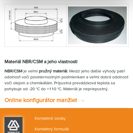
Materiál NBR/CSM a jeho vlastnosti
NBR/CSM
je veľmi
pružný materiál
. Medzi jeho ďalšie výhody patrí
odolnosť voči poveternostným podmienkam a veľmi dobrá odolnosť
voči olejom a chemikáliám. Prípustná prevádzková teplota sa
pohybuje od -20 °C do +110 °C. Materiál je nepriepustný.
Online konfigurátor manžiet
Kontaktné osoby
Kontaktný formulár