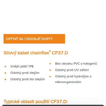
OPÝTAŤ SA / ODOSLAŤ DOPYT
®
Silový kabel chainflex
CF37.D
Bez obsahu PVC a halogenů
Vnější plášť TPE
Odolný proti UV záření
Odolný proti olejům
Odolný proti hydrolýze a
Odolný proti bio olejům
mikroorganismům
Typické oblasti použití CF37.D: