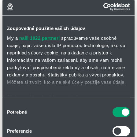
Pro aplikace s nejvyšším zatížením
Téměř neomezená odolnost vůči olejům, včetně bio olejů
Vnitřní a vnější použití, odolné proti UV záření
Zodpovedné použitie vašich údajov
Samonosné pojezdy a kluzné aplikace do délky pojezdu až 400
My a
naši 1022 partneri
spracúvame vaše osobné
m a více
údaje, napr. vaše číslo IP pomocou technológie, ako sú
Regálové zakládací a vyjímací jednotky pro high-bay sklady,
napríklad súbory cookie, na ukladanie a prístup k
obráběcí stroje/obráběcí jednotky, pro rychlou manipulaci, čisté
informáciám na vašom zariadení, aby sme vám mohli
prostory,vkládání polovodičů
poskytovať prispôsobené reklamy a obsah, na meranie
Speciální, vysoce ohebný vodič
reklamy a obsahu, štatistiky publika a vývoj produktov.
Energetický vodič opletený
Môžete si zvoliť, kto a na aké účely použije vaše údaje.
šňůrou s vysokou pevností v
tahu
Ak to povolíte, chceli by sme tiež:
Vyplňující, pod tlakem
Zhromažďovať informácie o vašej geografickej
Výber
Potrebné
vytlačovaná směs TPE
polohe s presnosťou na niekoľko metrov
súhlasu
Identifikovať vaše zariadenie aktívnym skenovaním
___________________________
konkrétnych charakteristík (odtlačky prstov).
Preferencie
_
Viac informácií o tom, ako sa spracúvajú vaše osobné