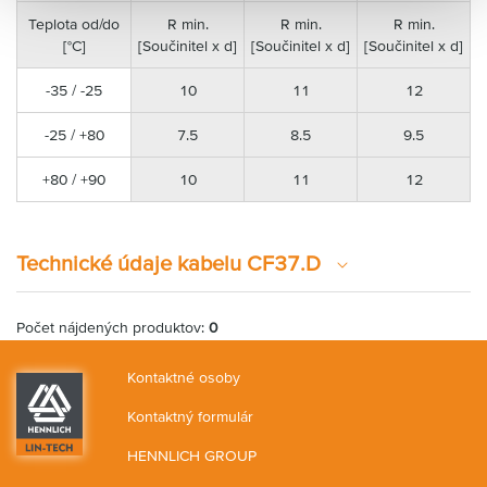
Teplota od/do
R min.
R min.
R min.
[°C]
[Součinitel x d]
[Součinitel x d]
[Součinitel x d]
-35 / -25
10
11
12
-25 / +80
7.5
8.5
9.5
+80 / +90
10
11
12
Technické údaje kabelu CF37.D
Počet nájdených produktov:
0
Kontaktné osoby
Kontaktný formulár
HENNLICH GROUP