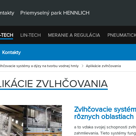
ntakty
Priemyselný park HENNLICH
-TECH
LIN-TECH
MERANIE A REGULÁCIA
PNEUMATIC
Kontakty
lhčovacie systémy a dýzy na tvorbu vodnej hmly
Aplikácie zvlhčovania
LIKÁCIE ZVLHČOVANIA
Zvlhčovacie systém
rôznych oblastiach
a to vďaka svojej schopnosti zvlh
zahmlievania. Tieto systémy fung