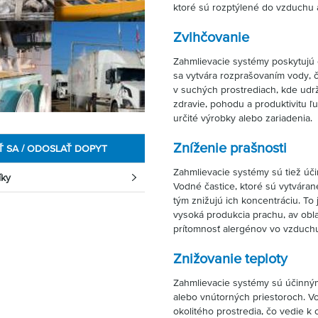
ktoré sú rozptýlené do vzduchu a
Zvlhčovanie
Zahmlievacie systémy poskytujú 
sa vytvára rozprašovaním vody, č
v suchých prostrediach, kde udrž
zdravie, pohodu a produktivitu 
určité výrobky alebo zariadenia.
Zníženie prašnosti
Ť SA / ODOSLAŤ DOPYT
Zahmlievacie systémy sú tiež úč
íky
Vodné častice, ktoré sú vytvára
tým znižujú ich koncentráciu. To
vysoká produkcia prachu, av obla
prítomnosť alergénov vo vzduch
Znižovanie teploty
Zahmlievacie systémy sú účinným
alebo vnútorných priestoroch. V
okolitého prostredia, čo vedie k