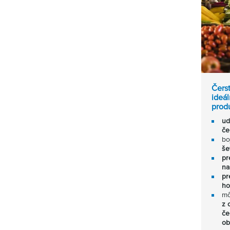
Čerst
ideál
prod
ud
če
bo
še
pr
na
pr
ho
mô
z 
če
ob