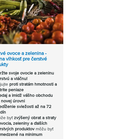
vé ovoce a zelenina -
na vlhkosť pre čerstvé
ukty
ržte svoje ovocie a zeleninu
rstvú a vláčnu!
jujte
proti stratám hmotnosti a
trite peniaze
edaj a imidž vášho obchodu
 novej úrovni
edĺženie sviežosti až na 72
dín
že byť
zvýšený obrat a straty
ovocia, zeleniny a ďalších
rstvých produktov
môžu byť
medzené na minimum