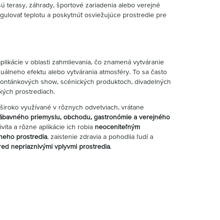
sú terasy, záhrady, športové zariadenia alebo verejné
egulovať teplotu a poskytnúť osviežujúce prostredie pre
plikácie v oblasti zahmlievania, čo znamená vytváranie
uálneho efektu alebo vytvárania atmosféry. To sa často
 fontánkových show, scénických produktoch, divadelných
kých prostrediach.
široko využívané v rôznych odvetviach, vrátane
zábavného priemyslu, obchodu, gastronómie a verejného
ivita a rôzne aplikácie ich robia
neoceniteľným
lneho prostredia
, zaistenie zdravia a pohodlia ľudí a
red nepriaznivými vplyvmi prostredia
.