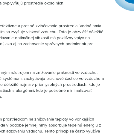
 ovplyvňujú prostredie okolo nich.
efektívne a presné zvlhčovanie prostredia. Vodná hmla
ím sa zvyšuje vlhkosť vzduchu. Toto je obzvlášť dôležité
iavanie optimálnej vlhkosti má pozitívny vplyv na
ľudí, ako aj na zachovanie správnych podmienok pre
inným nástrojom na znižovanie prašnosti vo vzduchu.
né systémom, zachytávajú prachové častice vo vzduchu a
 je dôležité najmä v priemyselných prostrediach, kde je
stiach s alergénmi, kde je potrebné minimalizovať
u.
 prostriedkom na znižovanie teploty vo vonkajších
oda v podobe jemnej hmly absorbuje tepelnú energiu z
 ochladzovaniu vzduchu. Tento princíp sa často využíva