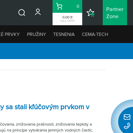
0
Partner
Košík
Nákupný
Zone
0,00 €
Vyhľadávanie
zoznam
bez DPH
KÉ PRVKY
PRUŽINY
TESNENIA
CEMA-TECH
y sa stali kľúčovým prvkom v
Rýchl
čovania, znižovania prašnosti, znižovania teploty a
konta
ujú na princípe vytvárania jemných vodných častíc,