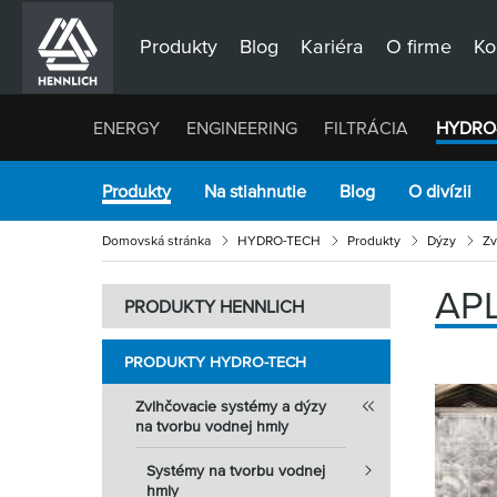
Produkty
Blog
Kariéra
O firme
Ko
ENERGY
ENGINEERING
FILTRÁCIA
HYDRO
Produkty
Na stiahnutie
Blog
O divízii
Domovská stránka
HYDRO-TECH
Produkty
Dýzy
Zv
AP
PRODUKTY HENNLICH
PRODUKTY HYDRO-TECH
Zvlhčovacie systémy a dýzy
na tvorbu vodnej hmly
Systémy na tvorbu vodnej
hmly