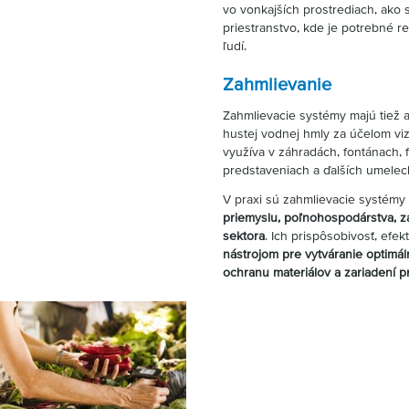
vo vonkajších prostrediach, ako 
priestranstvo, kde je potrebné r
ľudí.
Zahmlievanie
Zahmlievacie systémy majú tiež a
hustej vodnej hmly za účelom viz
využíva v záhradách, fontánach,
predstaveniach a ďalších umelec
V praxi sú zahmlievacie systémy 
priemyslu, poľnohospodárstva, 
sektora
. Ich prispôsobivosť, efekt
nástrojom pre vytváranie optimá
ochranu materiálov a zariadení p