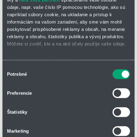
údaje, napr. vaše číslo IP pomocou technológie, ako sú
napríklad súbory cookie, na ukladanie a prístup k
informáciám na vašom zariadení, aby sme vám mohli
poskytovať prispôsobené reklamy a obsah, na meranie
reklamy a obsahu, štatistiky publika a vývoj produktov.
OPÝTAŤ SA / ODOSLAŤ DOPYT
Môžete si zvoliť, kto a na aké účely použije vaše údaje.
Ak to povolíte, chceli by sme tiež:
Pracovný
Zdvih na čeľusť
uchopovací
Pracovný t
Zhromažďovať informácie o vašej geografickej
Výber
Typ
[mm]
moment na čeľusť
[bar]
Potrebné
polohe s presnosťou na niekoľko metrov
súhlasu
(6 bar) [N]
Identifikovať vaše zariadenie aktívnym skenovaním
QPGB 309
6
417
2-7
konkrétnych charakteristík (odtlačky prstov).
Preferencie
Viac informácií o tom, ako sa spracúvajú vaše osobné
QPGB 309S
3
824
2-7
údaje, nájdete v časti s
vašimi nastaveniami
. Súhlas
QPGB 311
8
710
2-7
Štatistiky
môžete kedykoľvek zmeniť alebo odvolať cez Vyhlásenie
QPGB 311S
4
1403
2-7
o používaní súborov cookie.
QPGB 313
10
1104
2-7
Marketing
Na prispôsobenie obsahu a reklám, poskytovanie funkcií
QPGB 313S
5
2180
2-7