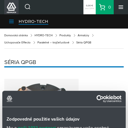
0,00 €
0
bez DPH
Košík
Vyhľadávanie
Divízie HENNLICH
HYDRO-TECH
Produkty
Domovská stránka
HYDRO-TECH
Produkty
Armatúry
Blog
Uchopovače Effecto
Paralelné – trojčeľusťové
Séria QPGB
Kariéra
O firme
SÉRIA QPGB
Kontakty
Priemyselný park HENNLICH
Prihlásenie
Nákupný zoznam
Partner
Zone
Zodpovedné použitie vašich údajov
My a
naši 1022 partneri
spracúvame vaše osobné