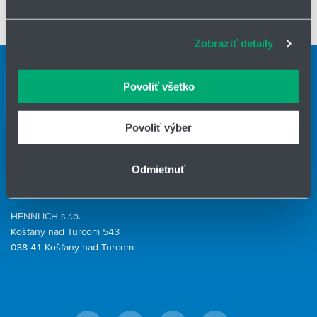
sociálnych médií a analýzu návštevnosti používame
súbory cookie. Informácie o tom, ako používate naše
Zobraziť detaily
webové stránky, poskytujeme aj našim partnerom v
oblasti sociálnych médií, inzercie a analýzy. Títo partneri
Kontaktné osoby
môžu príslušné informácie skombinovať s ďalšími
Povoliť všetko
Kontaktný formulár
údajmi, ktoré ste im poskytli alebo ktoré od vás získali,
keď ste používali ich služby.
HENNLICH GROUP
Povoliť výber
IČO: 31344500
Odmietnuť
Telefón: +421 903 447 245
E-mail:
hydrotech@hennlich.sk
HENNLICH s.r.o.
Košťany nad Turcom 543
038 41 Košťany nad Turcom