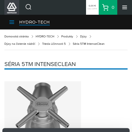
0,00 €
0
bez DPH
Košík
Vyhľadávanie
Divízie HENNLICH
HYDRO-TECH
Produkty
Domovská stránka
HYDRO-TECH
Produkty
Dýzy
Blog
Dýzy na čistenie nádrží
Trieda účinnosti 5
Séria 5TM IntenseClean
Kariéra
O firme
SÉRIA 5TM INTENSECLEAN
Kontakty
Priemyselný park HENNLICH
Prihlásenie
Nákupný zoznam
Partner
Zone