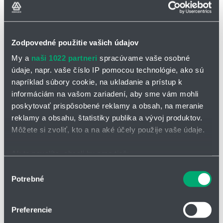
Zodpovedné použitie vašich údajov
My a
naši 1022 partneri
spracúvame vaše osobné
OPÝTAŤ SA / ODOSLAŤ DOPYT
údaje, napr. vaše číslo IP pomocou technológie, ako sú
napríklad súbory cookie, na ukladanie a prístup k
Na stiahnutie
informáciám na vašom zariadení, aby sme vám mohli
poskytovať prispôsobené reklamy a obsah, na meranie
Dýzy na čistenie nádrží_5TM
reklamy a obsahu, štatistiky publika a vývoj produktov.
IntenseClean.pdf
Môžete si zvoliť, kto a na aké účely použije vaše údaje.
Ak to povolíte, chceli by sme tiež:
Rotačná čistiaca dýza 5TM IntenseClean
Zhromažďovať informácie o vašej geografickej
Výber
Potrebné
IntenseClean sa používa v mnohých aplikáciách, okrem iného v
polohe s presnosťou na niekoľko metrov
súhlasu
petrochemickom priemysle
Identifikovať vaše zariadenie aktívnym skenovaním
konkrétnych charakteristík (odtlačky prstov).
vyznačuje sa robustnou a osvedčenou konštrukciou, účinnými
Preferencie
dýzami s ostrým lúčom
Viac informácií o tom, ako sa spracúvajú vaše osobné