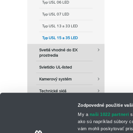
Typ USL 06 LED
Typ USL 07 LED
Typ USL 13 a 33 LED
Typ USL 15 a 35 LED
Svetlá vhodné do EX
prostredia
Svietidlo UL-listed
Kamerový systém
Technické sklá
Zodpovedné použitie vaši
My a
naši 1022 partneri
s
ako sú napríklad súbory c
vám mohli poskytovať pris