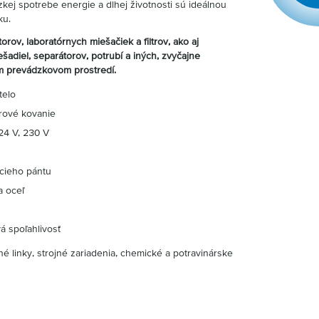
zkej spotrebe energie a dlhej životnosti sú ideálnou
ku.
orov, laboratórnych miešačiek a filtrov, ako aj
šadiel, separátorov, potrubí a iných, zvyčajne
 prevádzkovom prostredí.
telo
rové kovanie
24 V, 230 V
cieho pántu
a oceľ
á spoľahlivosť
é linky, strojné zariadenia, chemické a potravinárske