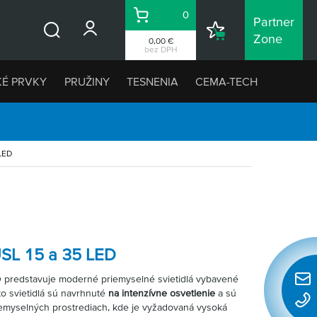
0
Partner
Košík
Nákupný
Zone
0,00 €
Vyhľadávanie
zoznam
bez DPH
KÉ PRVKY
PRUŽINY
TESNENIA
CEMA-TECH
LED
 USL 15 a 35 LED
 predstavuje moderné priemyselné svietidlá vybavené
Rýchl
o svietidlá sú navrhnuté
na intenzívne osvetlenie
a sú
konta
iemyselných prostrediach, kde je vyžadovaná vysoká