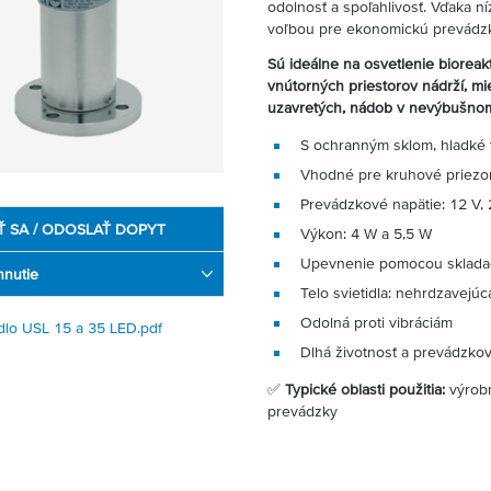
odolnosť a spoľahlivosť. Vďaka ní
voľbou pre ekonomickú prevádz
Sú ideálne na osvetlenie bioreakt
vnútorných priestorov nádrží, mie
uzavretých, nádob v nevýbušnom
S ochranným sklom, hladké 
Vhodné pre kruhové priezo
Prevádzkové napätie: 12 V, 
Ť SA / ODOSLAŤ DOPYT
Výkon: 4 W a 5,5 W
Upevnenie pomocou sklada
hnutie
Telo svietidla: nehrdzavejúc
Odolná proti vibráciám
idlo USL 15 a 35 LED.pdf
Dlhá životnosť a prevádzkov
✅
Typické oblasti použitia:
výrobn
prevádzky