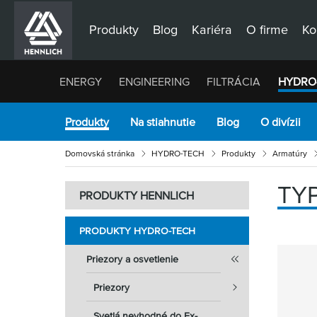
Produkty
Blog
Kariéra
O firme
Ko
ENERGY
ENGINEERING
FILTRÁCIA
HYDRO
Produkty
Na stiahnutie
Blog
O divízii
Domovská stránka
HYDRO-TECH
Produkty
Armatúry
TYP
PRODUKTY HENNLICH
PRODUKTY HYDRO-TECH
Priezory a osvetlenie
Priezory
Svetlá nevhodné do Ex-