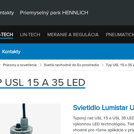
ntakty
Priemyselný park HENNLICH
-TECH
LIN-TECH
MERANIE A REGULÁCIA
PNEUMATIC
Kontakty
Priezory a osvetlenie
Svetlá nevhodné do Ex-prostredia
Typ USL 15 a 35 
 USL 15 A 35 LED
Svietidlo Lumistar
Typový rad USL 15 a USL 35 LED
výkonnou LED technológiou. Tiet
vhodné pre rôzne aplikácie v pr